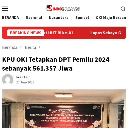
Loncat
Menu
ke
Mobile
konten
BERANDA
Nasional
Nusantara
Sumsel
OKI Maju Bersam
pas Sekayu Gandeng Kwarcab Muba Berikan Materi Dasar Kepram
BREAKING NEWS
Beranda
Berita
KPU OKI Tetapkan DPT Pemilu 2024
sebanyak 561.357 Jiwa
Reza Fajri
22 Juni 2023