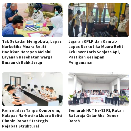
Tak Sekadar Mengobati, Lapas
Jajaran KPLP dan Kamtib
Narkotika Muara Beliti
Lapas Narkotika Muara Beliti
Hadirkan Harapan Melalui
Cek Inventaris Senjata Api,
Layanan Kesehatan Warga
Pastikan Kesiapan
Binaan di Balik Jeruji
Pengamanan
Konsolidasi Tanpa Kompromi,
Semarak HUT ke-81 RI, Rutan
Kalapas Narkotika Muara Beliti
Baturaja Gelar Aksi Donor
Pimpin Rapat Strategis
Darah
Pejabat Struktural