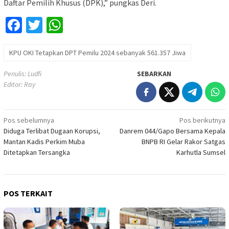
Daftar Pemilih Khusus (DPK),” pungkas Deri.
Facebook
Twitter
WhatsApp
KPU OKI Tetapkan DPT Pemilu 2024 sebanyak 561.357 Jiwa
Penulis: Ludfi
SEBARKAN
Editor: Ray
Navigasi
Pos sebelumnya
Pos berikutnya
Diduga Terlibat Dugaan Korupsi,
Danrem 044/Gapo Bersama Kepala
pos
Mantan Kadis Perkim Muba
BNPB RI Gelar Rakor Satgas
Ditetapkan Tersangka
Karhutla Sumsel
POS TERKAIT