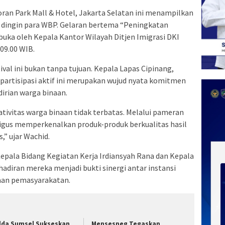
ran Park Mall & Hotel, Jakarta Selatan ini menampilkan
n dingin para WBP. Gelaran bertema “Peningkatan
buka oleh Kepala Kantor Wilayah Ditjen Imigrasi DKI
 09.00 WIB.
val ini bukan tanpa tujuan. Kepala Lapas Cipinang,
rtisipasi aktif ini merupakan wujud nyata komitmen
rian warga binaan.
ivitas warga binaan tidak terbatas. Melalui pameran
ligus memperkenalkan produk-produk berkualitas hasil
,” ujar Wachid.
epala Bidang Kegiatan Kerja Irdiansyah Rana dan Kepala
ehadiran mereka menjadi bukti sinergi antar instansi
an pemasyarakatan.
lda Sumsel Sukseskan
Mensesneg Tegaskan