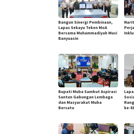
Bangun Sinergi Pembinaan,
Nari
Lapas Sekayu Teken MoA
Perj
Bersama Muhammadiyah Musi
Inklu
Banyuasin
Bupati Muba Sambut Aspirasi
Lapa
Santun Gabungan Lembaga
Sosi
dan Masyarakat Muba
Rang
Bersatu
ke-8