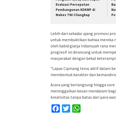
Evaluasi Percepatan
Ba
Pembangunan KDKMP di
Nu
Mabes TNI Cilangkap
Po
Lebih dari sekadar ajang promosi pr
untuk membuktikan bahwa mereka ma
oleh kabid giatja Irdiansyah rana
progresif ini dirancang untuk memp
masyarakat dengan bekal keterampi
“Lapas Cipinang terus aktif dalam ber
membentuk karakter dan kemandiria
Acara yang berlangsung hingga sore h
meninggalkan kesan mendalam bagi 
kreativitas tanpa batas dari para wa
Facebook
Twitter
WhatsApp