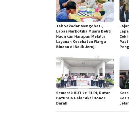
Tak Sekadar Mengobati,
Jaja
Lapas Narkotika Muara Beliti
Lapa
Hadirkan Harapan Melalui
Cek I
Layanan Kesehatan Warga
Past
Binaan di Balik Jeruji
Pen
Semarak HUT ke-81 RI, Rutan
Kore
Baturaja Gelar Aksi Donor
Kesi
Darah
Jelan