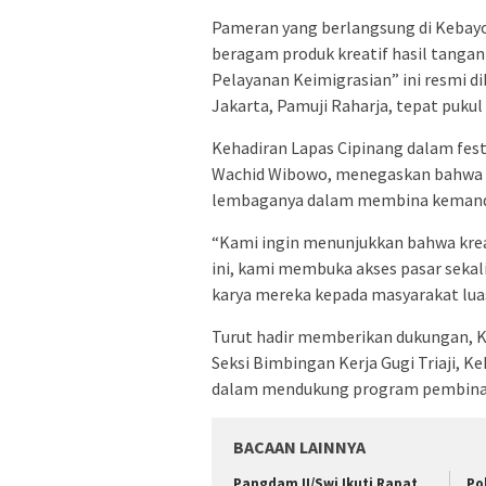
Pameran yang berlangsung di Kebayo
beragam produk kreatif hasil tanga
Pelayanan Keimigrasian” ini resmi di
Jakarta, Pamuji Raharja, tepat pukul
Kehadiran Lapas Cipinang dalam festi
Wachid Wibowo, menegaskan bahwa pa
lembaganya dalam membina kemandi
“Kami ingin menunjukkan bahwa kreat
ini, kami membuka akses pasar seka
karya mereka kepada masyarakat luas
Turut hadir memberikan dukungan, K
Seksi Bimbingan Kerja Gugi Triaji, K
dalam mendukung program pembina
BACAAN LAINNYA
Pangdam II/Swj Ikuti Rapat
Po