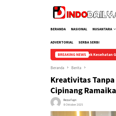
Loncat
ke
konten
BERANDA
NASIONAL
NUSANTARA
ADVERTORIAL
SERBA SERBI
as Sekayu Gelar Cek Kesehatan Gratis bagi Pegawai dan Warga B
BREAKING NEWS
Beranda
Berita
Kreativitas Tanpa
Cipinang Ramaikan
Reza Fajri
8 Oktober 2025