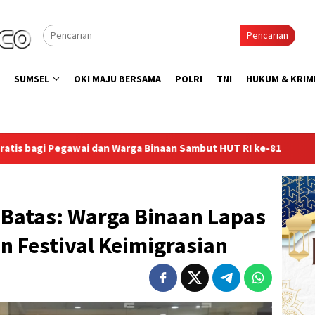
Pencarian
SUMSEL
OKI MAJU BERSAMA
POLRI
TNI
HUKUM & KRIM
inaan Sambut HUT RI ke-81
Lapas Sekayu Gandeng Kwarca
 Batas: Warga Binaan Lapas
 Festival Keimigrasian