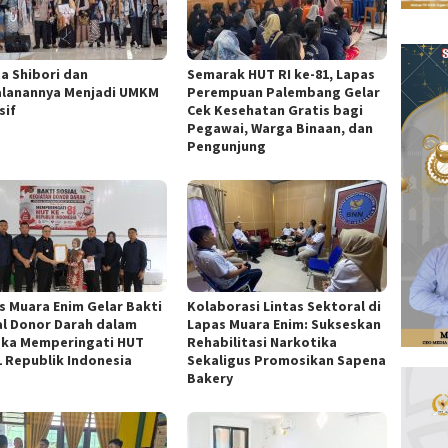
ta Shibori dan
Semarak HUT RI ke-81, Lapas
alanannya Menjadi UMKM
Perempuan Palembang Gelar
sif
Cek Kesehatan Gratis bagi
Pegawai, Warga Binaan, dan
Pengunjung
s Muara Enim Gelar Bakti
Kolaborasi Lintas Sektoral di
al Donor Darah dalam
Lapas Muara Enim: Sukseskan
ka Memperingati HUT
Rehabilitasi Narkotika
1 Republik Indonesia
Sekaligus Promosikan Sapena
Bakery