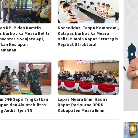
ran KPLP dan Kamtib
Konsolidasi Tanpa Kompromi,
s Narkotika Muara Beliti
Kalapas Narkotika Muara
nventaris Senjata Api,
Beliti Pimpin Rapat Strategis
ikan Kesiapan
Pejabat Struktural
gamanan
m 044/Gapo Tingkatkan
Lapas Muara Enim Hadiri
apan dan Akuntabilitas
Rapat Paripurna DPRD
g Audit Itjen TNI
Kabupaten Muara Enim