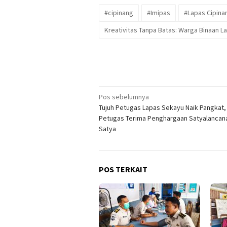
#cipinang
#Imipas
#Lapas Cipina
Kreativitas Tanpa Batas: Warga Binaan L
Navigasi
Pos sebelumnya
Tujuh Petugas Lapas Sekayu Naik Pangkat,
pos
Petugas Terima Penghargaan Satyalancan
Satya
POS TERKAIT