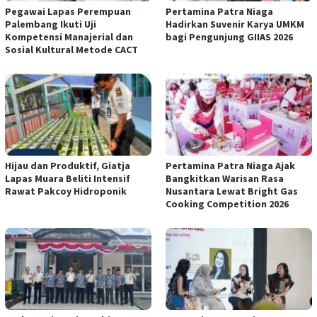
Pegawai Lapas Perempuan
Pertamina Patra Niaga
Palembang Ikuti Uji
Hadirkan Suvenir Karya UMKM
Kompetensi Manajerial dan
bagi Pengunjung GIIAS 2026
Sosial Kultural Metode CACT
Hijau dan Produktif, Giatja
Pertamina Patra Niaga Ajak
Lapas Muara Beliti Intensif
Bangkitkan Warisan Rasa
Rawat Pakcoy Hidroponik
Nusantara Lewat Bright Gas
Cooking Competition 2026