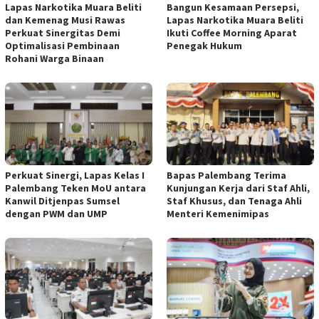
Lapas Narkotika Muara Beliti
Bangun Kesamaan Persepsi,
dan Kemenag Musi Rawas
Lapas Narkotika Muara Beliti
Perkuat Sinergitas Demi
Ikuti Coffee Morning Aparat
Optimalisasi Pembinaan
Penegak Hukum
Rohani Warga Binaan
Perkuat Sinergi, Lapas Kelas I
Bapas Palembang Terima
Palembang Teken MoU antara
Kunjungan Kerja dari Staf Ahli,
Kanwil Ditjenpas Sumsel
Staf Khusus, dan Tenaga Ahli
dengan PWM dan UMP
Menteri Kemenimipas