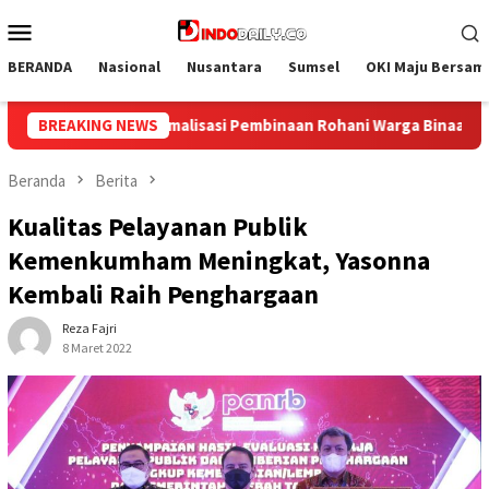
Loncat
Menu
ke
Mobile
konten
BERANDA
Nasional
Nusantara
Sumsel
OKI Maju Bersam
 Warga Binaan
BREAKING NEWS
Bangun Kesamaan Persepsi, Lapas Narkotik
Beranda
Berita
Kualitas Pelayanan Publik
Kemenkumham Meningkat, Yasonna
Kembali Raih Penghargaan
Reza Fajri
8 Maret 2022