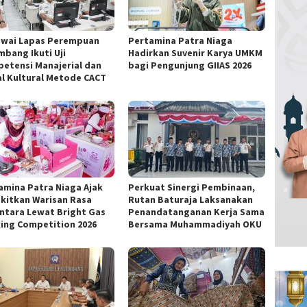
wai Lapas Perempuan
Pertamina Patra Niaga
mbang Ikuti Uji
Hadirkan Suvenir Karya UMKM
etensi Manajerial dan
bagi Pengunjung GIIAS 2026
al Kultural Metode CACT
amina Patra Niaga Ajak
Perkuat Sinergi Pembinaan,
kitkan Warisan Rasa
Rutan Baturaja Laksanakan
ntara Lewat Bright Gas
Penandatanganan Kerja Sama
ing Competition 2026
Bersama Muhammadiyah OKU