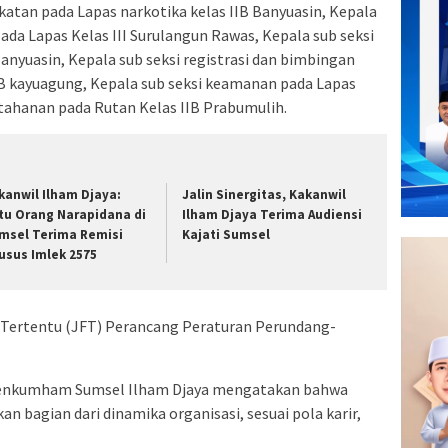
atan pada Lapas narkotika kelas IIB Banyuasin, Kepala
ada Lapas Kelas III Surulangun Rawas, Kepala sub seksi
Banyuasin, Kepala sub seksi registrasi dan bimbingan
B kayuagung, Kepala sub seksi keamanan pada Lapas
 tahanan pada Rutan Kelas IIB Prabumulih.
kanwil Ilham Djaya:
Jalin Sinergitas, Kakanwil
tu Orang Narapidana di
Ilham Djaya Terima Audiensi
msel Terima Remisi
Kajati Sumsel
usus Imlek 2575
l Tertentu (JFT) Perancang Peraturan Perundang-
.
enkumham Sumsel Ilham Djaya mengatakan bahwa
 bagian dari dinamika organisasi, sesuai pola karir,