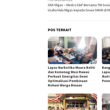
Navigasi
SKK Migas – Medco E&P Bersama TNI Sosia
pos
Usaha Hulu Migas kepada Siswa SMAN di 
POS TERKAIT
Lapas Narkotika Muara Beliti
Bang
dan Kemenag Musi Rawas
Lapa
Perkuat Sinergitas Demi
Ikut
Optimalisasi Pembinaan
Pene
Rohani Warga Binaan