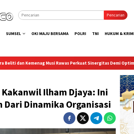
Pencarian
SUMSEL
OKI MAJU BERSAMA
POLRI
TNI
HUKUM & KRIM
Rawas Perkuat Sinergitas Demi Optimalisasi Pembinaan Rohani W
 Kakanwil Ilham Djaya: Ini
 Dari Dinamika Organisasi