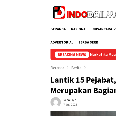
Loncat
ke
konten
BERANDA
NASIONAL
NUSANTARA
ADVERTORIAL
SERBA SERBI
Lapas Narkotika Muara Beliti dan Kemenag Musi 
BREAKING NEWS
Beranda
Berita
Lantik 15 Pejabat,
Merupakan Bagian
Reza Fajri
7 Juli 2023