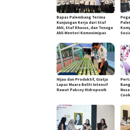
Bapas Palembang Terima
Pega
Kunjungan Kerja dari Staf
Pale
Ahli, Staf Khusus, dan Tenaga
Komp
Ahli Menteri Kemenimipas
Sosi
Hijau dan Produktif, Giatja
Pert
Lapas Muara Beliti Intensif
Bang
Rawat Pakcoy Hidroponik
Nusa
Cook