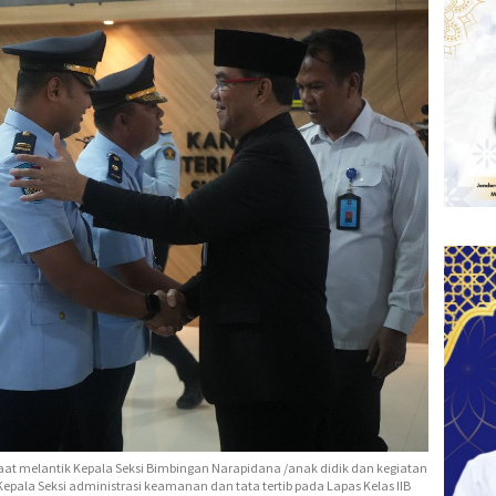
 melantik Kepala Seksi Bimbingan Narapidana /anak didik dan kegiatan
Kepala Seksi administrasi keamanan dan tata tertib pada Lapas Kelas IIB