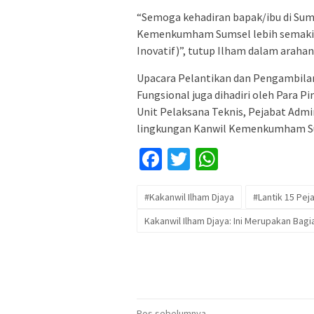
“Semoga kehadiran bapak/ibu di Su
Kemenkumham Sumsel lebih semakin P
Inovatif)”, tutup Ilham dalam arahan
Upacara Pelantikan dan Pengambilan
Fungsional juga dihadiri oleh Para 
Unit Pelaksana Teknis, Pejabat Admi
lingkungan Kanwil Kemenkumham S
Facebook
Twitter
WhatsApp
#Kakanwil Ilham Djaya
#Lantik 15 Pej
Kakanwil Ilham Djaya: Ini Merupakan Bagi
Pos sebelumnya