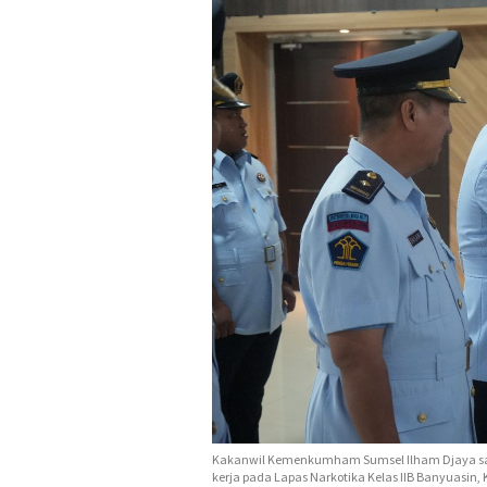
Kakanwil Kemenkumham Sumsel Ilham Djaya saat
kerja pada Lapas Narkotika Kelas IIB Banyuasin, 