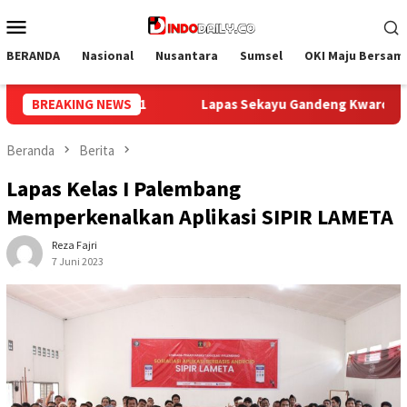
Loncat
Menu
ke
Mobile
konten
BERANDA
Nasional
Nusantara
Sumsel
OKI Maju Bersam
eng Kwarcab Muba Berikan Materi Dasar Kepramukaan ke Warga 
BREAKING NEWS
Beranda
Berita
Lapas Kelas I Palembang
Memperkenalkan Aplikasi SIPIR LAMETA
Reza Fajri
7 Juni 2023