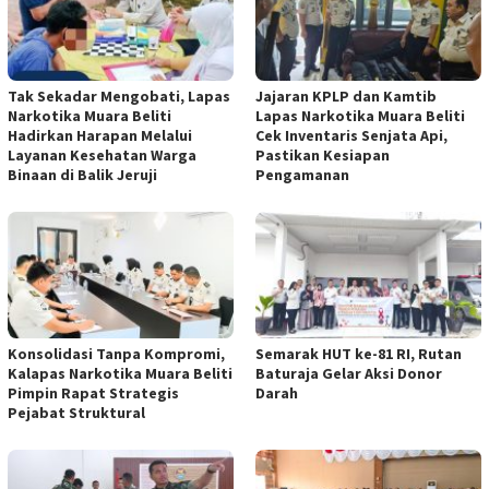
Tak Sekadar Mengobati, Lapas
Jajaran KPLP dan Kamtib
Narkotika Muara Beliti
Lapas Narkotika Muara Beliti
Hadirkan Harapan Melalui
Cek Inventaris Senjata Api,
Layanan Kesehatan Warga
Pastikan Kesiapan
Binaan di Balik Jeruji
Pengamanan
Konsolidasi Tanpa Kompromi,
Semarak HUT ke-81 RI, Rutan
Kalapas Narkotika Muara Beliti
Baturaja Gelar Aksi Donor
Pimpin Rapat Strategis
Darah
Pejabat Struktural