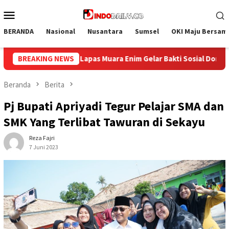
Loncat
Menu
ke
Mobile
konten
BERANDA
Nasional
Nusantara
Sumsel
OKI Maju Bersam
i Sosial Donor Darah dalam Rangka Memperingati HUT ke-81 Repub
BREAKING NEWS
Beranda
Berita
Pj Bupati Apriyadi Tegur Pelajar SMA dan
SMK Yang Terlibat Tawuran di Sekayu
Reza Fajri
7 Juni 2023