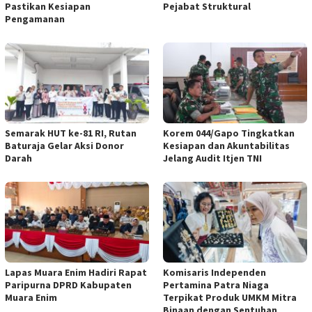
Pastikan Kesiapan
Pejabat Struktural
Pengamanan
Semarak HUT ke-81 RI, Rutan
Korem 044/Gapo Tingkatkan
Baturaja Gelar Aksi Donor
Kesiapan dan Akuntabilitas
Darah
Jelang Audit Itjen TNI
Lapas Muara Enim Hadiri Rapat
Komisaris Independen
Paripurna DPRD Kabupaten
Pertamina Patra Niaga
Muara Enim
Terpikat Produk UMKM Mitra
Binaan dengan Sentuhan