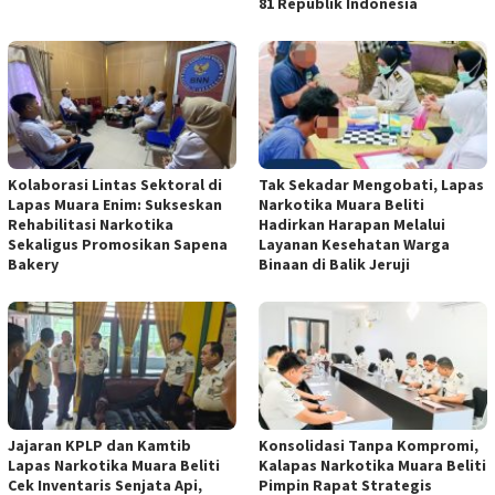
81 Republik Indonesia
Kolaborasi Lintas Sektoral di
Tak Sekadar Mengobati, Lapas
Lapas Muara Enim: Sukseskan
Narkotika Muara Beliti
Rehabilitasi Narkotika
Hadirkan Harapan Melalui
Sekaligus Promosikan Sapena
Layanan Kesehatan Warga
Bakery
Binaan di Balik Jeruji
Jajaran KPLP dan Kamtib
Konsolidasi Tanpa Kompromi,
Lapas Narkotika Muara Beliti
Kalapas Narkotika Muara Beliti
Cek Inventaris Senjata Api,
Pimpin Rapat Strategis