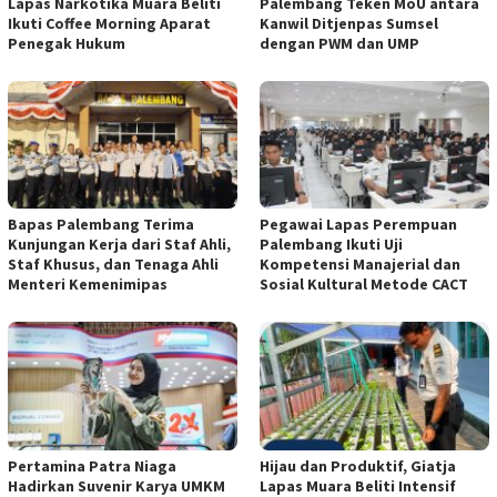
Lapas Narkotika Muara Beliti
Palembang Teken MoU antara
Ikuti Coffee Morning Aparat
Kanwil Ditjenpas Sumsel
Penegak Hukum
dengan PWM dan UMP
Bapas Palembang Terima
Pegawai Lapas Perempuan
Kunjungan Kerja dari Staf Ahli,
Palembang Ikuti Uji
Staf Khusus, dan Tenaga Ahli
Kompetensi Manajerial dan
Menteri Kemenimipas
Sosial Kultural Metode CACT
Pertamina Patra Niaga
Hijau dan Produktif, Giatja
Hadirkan Suvenir Karya UMKM
Lapas Muara Beliti Intensif