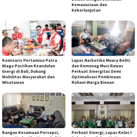
Kemanusiaan dan
Keberlanjutan
Komisaris Pertamina Patra
Lapas Narkotika Muara Beliti
Niaga Pastikan Keandalan
dan Kemenag Musi Rawas
Energi di Bali, Dukung
Perkuat Sinergitas Demi
Mobilitas Masyarakat dan
Optimalisasi Pembinaan
Wisatawan
Rohani Warga Binaan
Bangun Kesamaan Persepsi,
Perkuat Sinergi, Lapas Kelas I