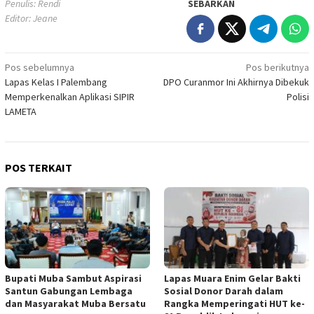
Penulis: Rendi
SEBARKAN
Editor: Jeane
Navigasi
Pos sebelumnya
Pos berikutnya
Lapas Kelas I Palembang
DPO Curanmor Ini Akhirnya Dibekuk
pos
Memperkenalkan Aplikasi SIPIR
Polisi
LAMETA
POS TERKAIT
Bupati Muba Sambut Aspirasi
Lapas Muara Enim Gelar Bakti
Santun Gabungan Lembaga
Sosial Donor Darah dalam
dan Masyarakat Muba Bersatu
Rangka Memperingati HUT ke-