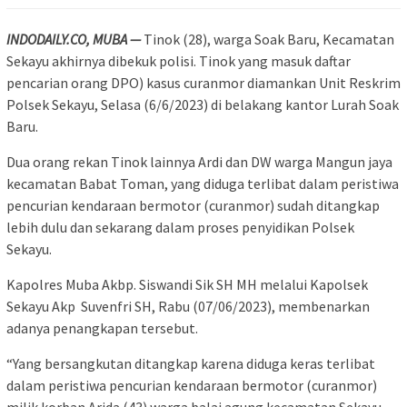
INDODAILY.CO, MUBA —
Tinok (28), warga Soak Baru, Kecamatan
Sekayu akhirnya dibekuk polisi. Tinok yang masuk daftar
pencarian orang DPO) kasus curanmor diamankan Unit Reskrim
Polsek Sekayu, Selasa (6/6/2023) di belakang kantor Lurah Soak
Baru.
Dua orang rekan Tinok lainnya Ardi dan DW warga Mangun jaya
kecamatan Babat Toman, yang diduga terlibat dalam peristiwa
pencurian kendaraan bermotor (curanmor) sudah ditangkap
lebih dulu dan sekarang dalam proses penyidikan Polsek
Sekayu.
Kapolres Muba Akbp. Siswandi Sik SH MH melalui Kapolsek
Sekayu Akp Suvenfri SH, Rabu (07/06/2023), membenarkan
adanya penangkapan tersebut.
“Yang bersangkutan ditangkap karena diduga keras terlibat
dalam peristiwa pencurian kendaraan bermotor (curanmor)
milik korban Arida (43) warga balai agung kecamatan Sekayu,