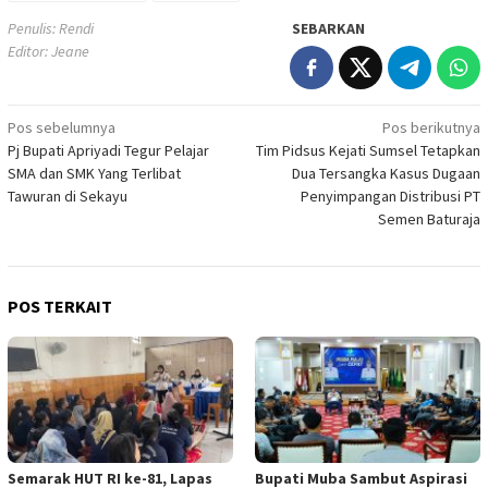
Penulis: Rendi
SEBARKAN
Editor: Jeane
Navigasi
Pos sebelumnya
Pos berikutnya
Pj Bupati Apriyadi Tegur Pelajar
Tim Pidsus Kejati Sumsel Tetapkan
pos
SMA dan SMK Yang Terlibat
Dua Tersangka Kasus Dugaan
Tawuran di Sekayu
Penyimpangan Distribusi PT
Semen Baturaja
POS TERKAIT
Semarak HUT RI ke-81, Lapas
Bupati Muba Sambut Aspirasi