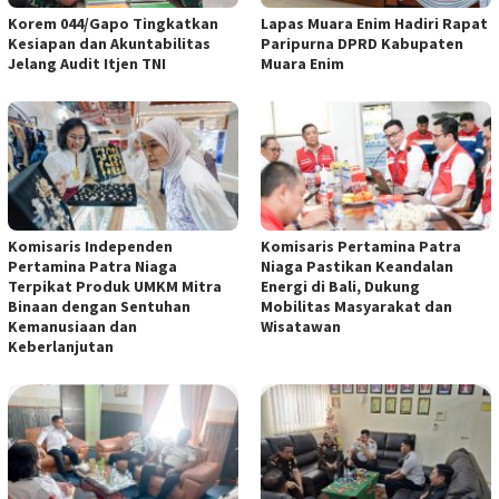
Korem 044/Gapo Tingkatkan
Lapas Muara Enim Hadiri Rapat
Kesiapan dan Akuntabilitas
Paripurna DPRD Kabupaten
Jelang Audit Itjen TNI
Muara Enim
Komisaris Independen
Komisaris Pertamina Patra
Pertamina Patra Niaga
Niaga Pastikan Keandalan
Terpikat Produk UMKM Mitra
Energi di Bali, Dukung
Binaan dengan Sentuhan
Mobilitas Masyarakat dan
Kemanusiaan dan
Wisatawan
Keberlanjutan