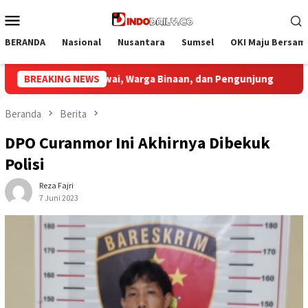
Loncat
Menu
ke
Mobile
konten
BERANDA
Nasional
Nusantara
Sumsel
OKI Maju Bersam
n Pengunjung
BREAKING NEWS
Bupati Muba Sambut Aspirasi Santun Gabu
Beranda
Berita
DPO Curanmor Ini Akhirnya Dibekuk
Polisi
Reza Fajri
7 Juni 2023