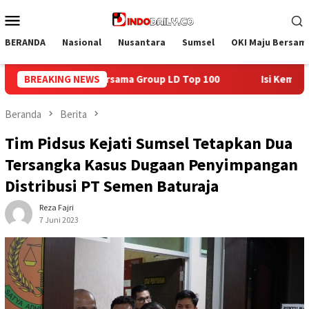
Loncat
Menu
ke
Mobile
konten
BERANDA
Nasional
Nusantara
Sumsel
OKI Maju Bersam
Top 100
BREAKING NEWS
Isi Kemerdekaan dengan Kepedulian, Lapas Sekay
Beranda
Berita
Tim Pidsus Kejati Sumsel Tetapkan Dua
Tersangka Kasus Dugaan Penyimpangan
Distribusi PT Semen Baturaja
Reza Fajri
7 Juni 2023