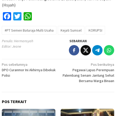
(Hsyah)
Facebook
Twitter
WhatsApp
#PT Semen Baturaja Multi Usaha
Kejati Sumsel
KORUPSI
Penulis: Hermansyah
SEBARKAN
Editor: Jeane
Navigasi
Pos sebelumnya
Pos berikutnya
DPO Curanmor Ini Akhirnya Dibekuk
Pegawai Lapas Perempuan
pos
Polisi
Palembang Senam Jantung Sehat
Bersama Warga Binaan
POS TERKAIT