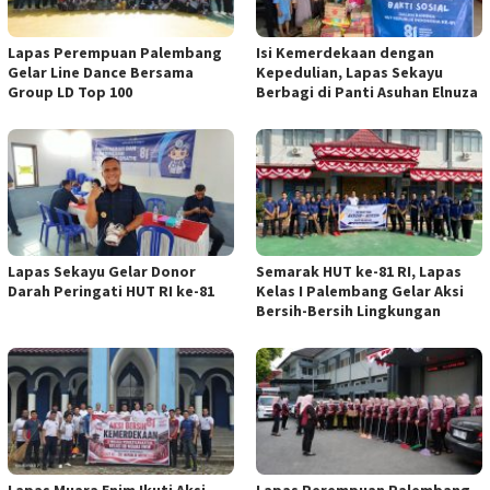
Lapas Perempuan Palembang
Isi Kemerdekaan dengan
Gelar Line Dance Bersama
Kepedulian, Lapas Sekayu
Group LD Top 100
Berbagi di Panti Asuhan Elnuza
Lapas Sekayu Gelar Donor
Semarak HUT ke-81 RI, Lapas
Darah Peringati HUT RI ke-81
Kelas I Palembang Gelar Aksi
Bersih-Bersih Lingkungan
Lapas Muara Enim Ikuti Aksi
Lapas Perempuan Palembang