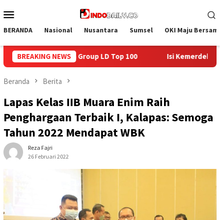
Loncat
Menu
ke
Mobile
konten
BERANDA
Nasional
Nusantara
Sumsel
OKI Maju Bersam
BREAKING NEWS
Isi Kemerdekaan dengan Kepedulian, Lapas Sekayu Berba
Beranda
Berita
Lapas Kelas IIB Muara Enim Raih
Penghargaan Terbaik I, Kalapas: Semoga
Tahun 2022 Mendapat WBK
Reza Fajri
26 Februari 2022