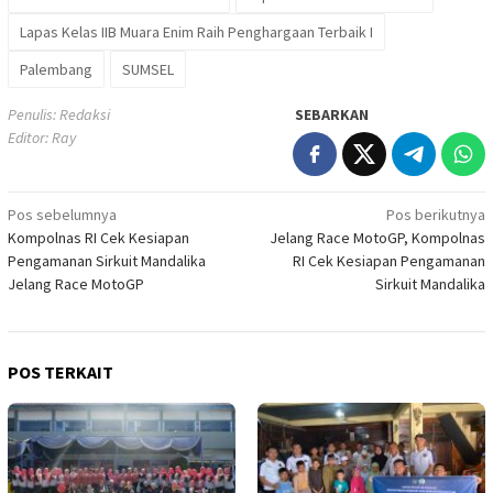
Lapas Kelas IIB Muara Enim Raih Penghargaan Terbaik I
Palembang
SUMSEL
Penulis: Redaksi
SEBARKAN
Editor: Ray
Navigasi
Pos sebelumnya
Pos berikutnya
Kompolnas RI Cek Kesiapan
Jelang Race MotoGP, Kompolnas
pos
Pengamanan Sirkuit Mandalika
RI Cek Kesiapan Pengamanan
Jelang Race MotoGP
Sirkuit Mandalika
POS TERKAIT