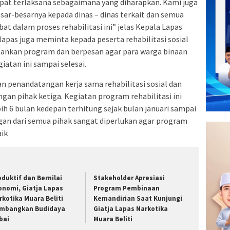
apat terlaksana sebagaimana yang diharapkan. Kami juga
ar-besarnya kepada dinas – dinas terkait dan semua
bat dalam proses rehabilitasi ini” jelas Kepala Lapas
apas juga meminta kepada peserta rehabilitasi sosial
lankan program dan berpesan agar para warga binaan
atan ini sampai selesai.
an penandatangan kerja sama rehabilitasi sosial dan
n pihak ketiga. Kegiatan program rehabilitasi ini
ih 6 bulan kedepan terhitung sejak bulan januari sampai
gan dari semua pihak sangat diperlukan agar program
aik
oduktif dan Bernilai
Stakeholder Apresiasi
onomi, Giatja Lapas
Program Pembinaan
rkotika Muara Beliti
Kemandirian Saat Kunjungi
mbangkan Budidaya
Giatja Lapas Narkotika
bai
Muara Beliti