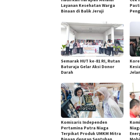
Layanan Kesehatan Warga
Past
Binaan di Balik Jeruji
Pen
Semarak HUT ke-81 RI, Rutan
Kore
Baturaja Gelar Aksi Donor
Kesi
Darah
Jelan
Komisaris Independen
Komi
Pertamina Patra Niaga
Niag
Terpikat Produk UMKM Mitra
Energ
Binaan dengan Sentuhan
Mobi