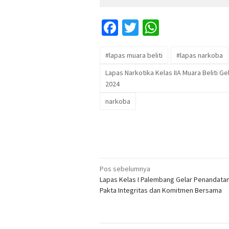
Facebook
Twitter
WhatsApp
#lapas muara beliti
#lapas narkoba
Lapas Narkotika Kelas IIA Muara Beliti 
2024
narkoba
Navigasi
Pos sebelumnya
Lapas Kelas I Palembang Gelar Penandata
pos
Pakta Integritas dan Komitmen Bersama