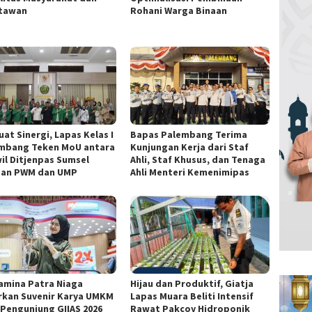
tawan
Rohani Warga Binaan
at Sinergi, Lapas Kelas I
Bapas Palembang Terima
mbang Teken MoU antara
Kunjungan Kerja dari Staf
il Ditjenpas Sumsel
Ahli, Staf Khusus, dan Tenaga
an PWM dan UMP
Ahli Menteri Kemenimipas
amina Patra Niaga
Hijau dan Produktif, Giatja
rkan Suvenir Karya UMKM
Lapas Muara Beliti Intensif
 Pengunjung GIIAS 2026
Rawat Pakcoy Hidroponik