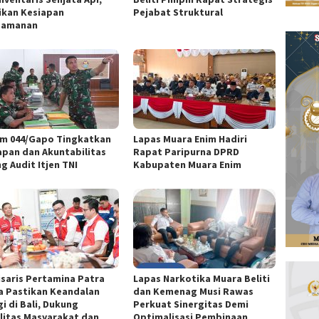
ikan Kesiapan
Pejabat Struktural
gamanan
m 044/Gapo Tingkatkan
Lapas Muara Enim Hadiri
apan dan Akuntabilitas
Rapat Paripurna DPRD
g Audit Itjen TNI
Kabupaten Muara Enim
saris Pertamina Patra
Lapas Narkotika Muara Beliti
a Pastikan Keandalan
dan Kemenag Musi Rawas
i di Bali, Dukung
Perkuat Sinergitas Demi
litas Masyarakat dan
Optimalisasi Pembinaan