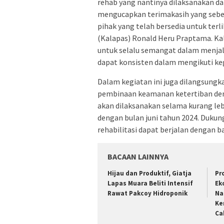
rehab yang nantinya dilaksanakan d
mengucapkan terimakasih yang sebes
pihak yang telah bersedia untuk terli
(Kalapas) Ronald Heru Praptama. Kal
untuk selalu semangat dalam menja
dapat konsisten dalam mengikuti kegi
Dalam kegiatan ini juga dilangsungk
pembinaan keamanan ketertiban denga
akan dilaksanakan selama kurang leb
dengan bulan juni tahun 2024. Dukun
rehabilitasi dapat berjalan dengan b
BACAAN LAINNYA
Hijau dan Produktif, Giatja
Pr
Lapas Muara Beliti Intensif
Ek
Rawat Pakcoy Hidroponik
Na
Ke
Ca