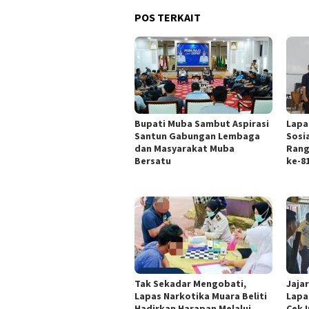
POS TERKAIT
Bupati Muba Sambut Aspirasi
Lapa
Santun Gabungan Lembaga
Sosi
dan Masyarakat Muba
Rang
Bersatu
ke-8
Tak Sekadar Mengobati,
Jaja
Lapas Narkotika Muara Beliti
Lapa
Hadirkan Harapan Melalui
Cek I