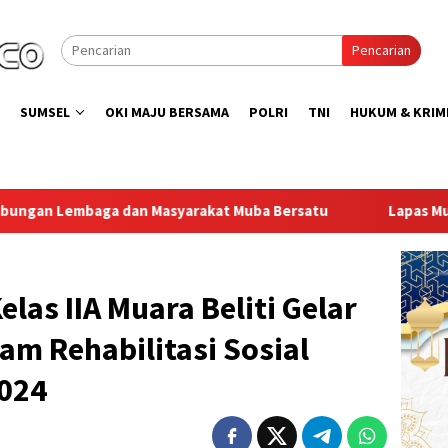
Pencarian
SUMSEL
OKI MAJU BERSAMA
POLRI
TNI
HUKUM & KRIM
t Muba Bersatu
Lapas Muara Enim Gelar Bakti Sosial Don
las IIA Muara Beliti Gelar
m Rehabilitasi Sosial
024