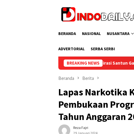
Loncat
ke
konten
BERANDA
NASIONAL
NUSANTARA
ADVERTORIAL
SERBA SERBI
 Muba Sambut Aspirasi Santun Gabungan Lembaga dan Masyaraka
BREAKING NEWS
Beranda
Berita
Lapas Narkotika Ke
Pembukaan Progra
Tahun Anggaran 2
Reza Fajri
29 Januari 2024