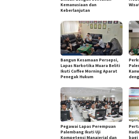
Kemanusiaan dan
Wisa
Keberlanjutan
Bangun Kesamaan Persepsi,
Perku
Lapas Narkotika Muara Beliti
Pale
Ikuti Coffee Morning Aparat
Kanw
Penegak Hukum
deng
Pegawai Lapas Perempuan
Pert
Palembang Ikuti Uji
Hadi
Kompetensi Manajerial dan
bagi