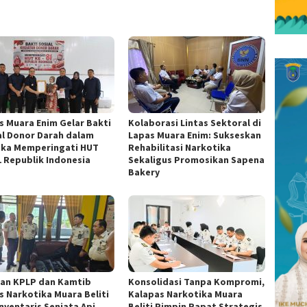
s Muara Enim Gelar Bakti
Kolaborasi Lintas Sektoral di
al Donor Darah dalam
Lapas Muara Enim: Sukseskan
ka Memperingati HUT
Rehabilitasi Narkotika
1 Republik Indonesia
Sekaligus Promosikan Sapena
Bakery
ran KPLP dan Kamtib
Konsolidasi Tanpa Kompromi,
s Narkotika Muara Beliti
Kalapas Narkotika Muara
nventaris Senjata Api,
Beliti Pimpin Rapat Strategis