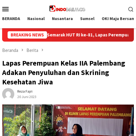
Loncat
Menu
ke
Mobile
konten
BERANDA
Nasional
Nusantara
Sumsel
OKI Maju Bersam
s Perempuan Palembang Gelar Cek Kesehatan Gratis bagi Pegawai
BREAKING NEWS
Beranda
Berita
Lapas Perempuan Kelas IIA Palembang
Adakan Penyuluhan dan Skrining
Kesehatan Jiwa
Reza Fajri
20 Juni 2023