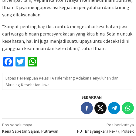
Ditempat lain, Kepala Kantor Wilayah Kemenkumham Sumsel,
Ilham Djaya mengapresiasi kegiatan penyuluhan dan skrining
yang dilaksanakan.
“Sangat penting bagi kita untuk mengetahui kesehatan jiwa
dari warga binaan pemasyarakatan yang kita bina. Selain untuk
kesehatan, hal ini juga menjadi suatu upaya untuk deteksi dini
gangguan keamanan dan ketertiban,” tutur Ilham.
Facebook
Twitter
WhatsApp
Lapas Perempuan Kelas IIA Palembang Adakan Penyuluhan dan
Skrining Kesehatan Jiwa
SEBARKAN
Navigasi
Pos sebelumnya
Pos berikutnya
Kena Sabetan Sajam, Putrawan
HUT Bhayangkara ke-77, Polsek
pos