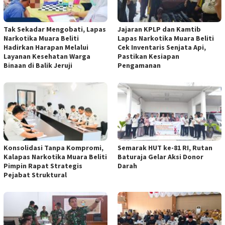
Tak Sekadar Mengobati, Lapas
Jajaran KPLP dan Kamtib
Narkotika Muara Beliti
Lapas Narkotika Muara Beliti
Hadirkan Harapan Melalui
Cek Inventaris Senjata Api,
Layanan Kesehatan Warga
Pastikan Kesiapan
Binaan di Balik Jeruji
Pengamanan
Konsolidasi Tanpa Kompromi,
Semarak HUT ke-81 RI, Rutan
Kalapas Narkotika Muara Beliti
Baturaja Gelar Aksi Donor
Pimpin Rapat Strategis
Darah
Pejabat Struktural