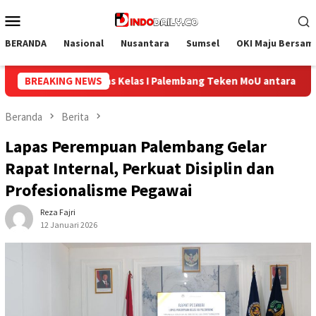
Loncat
Menu
ke
Mobile
konten
BERANDA
Nasional
Nusantara
Sumsel
OKI Maju Bersam
ken MoU antara Kanwil Ditjenpas Sumsel dengan PWM dan UMP
BREAKING NEWS
Beranda
Berita
Lapas Perempuan Palembang Gelar
Rapat Internal, Perkuat Disiplin dan
Profesionalisme Pegawai
Reza Fajri
12 Januari 2026