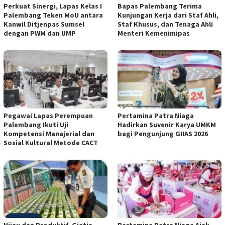
Perkuat Sinergi, Lapas Kelas I
Bapas Palembang Terima
Palembang Teken MoU antara
Kunjungan Kerja dari Staf Ahli,
Kanwil Ditjenpas Sumsel
Staf Khusus, dan Tenaga Ahli
dengan PWM dan UMP
Menteri Kemenimipas
Pegawai Lapas Perempuan
Pertamina Patra Niaga
Palembang Ikuti Uji
Hadirkan Suvenir Karya UMKM
Kompetensi Manajerial dan
bagi Pengunjung GIIAS 2026
Sosial Kultural Metode CACT
Hijau dan Produktif, Giatja
Pertamina Patra Niaga Ajak