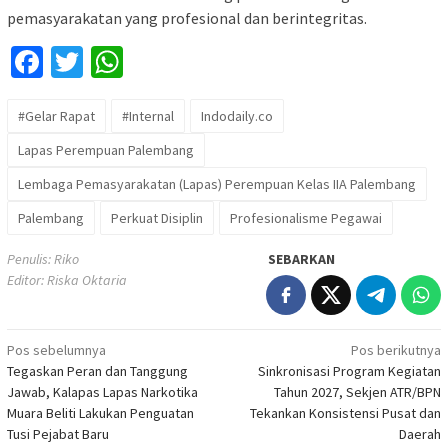
pemasyarakatan yang profesional dan berintegritas.
Facebook
Twitter
WhatsApp
#Gelar Rapat
#Internal
Indodaily.co
Lapas Perempuan Palembang
Lembaga Pemasyarakatan (Lapas) Perempuan Kelas IIA Palembang
Palembang
Perkuat Disiplin
Profesionalisme Pegawai
Penulis: Riko
SEBARKAN
Editor: Riska Oktaria
Navigasi
Pos sebelumnya
Pos berikutnya
Tegaskan Peran dan Tanggung
Sinkronisasi Program Kegiatan
pos
Jawab, Kalapas Lapas Narkotika
Tahun 2027, Sekjen ATR/BPN
Muara Beliti Lakukan Penguatan
Tekankan Konsistensi Pusat dan
Tusi Pejabat Baru
Daerah