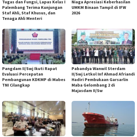
Tugas dan Fungsi, Lapas Kelas I
Niaga Apresiasi Keberhasilan
Palembang Terima Kunjungan
UMKM Binaan Tampil di IFW
Staf Ahli, Staf Khusus, dan
2026
Tenaga Ahli Menteri
Pangdam II/Swj Ikuti Rapat
Pabandya Wanwil Sterdam
Evaluasi Percepatan
II/Swj Letkol Inf Ahmad Afriandi
Pembangunan KDKMP di Mabes
Hadiri Pembukaan Garsarlin
TNI Cilangkap
Maba Gelombang 2 di
Majasdam II/Sw