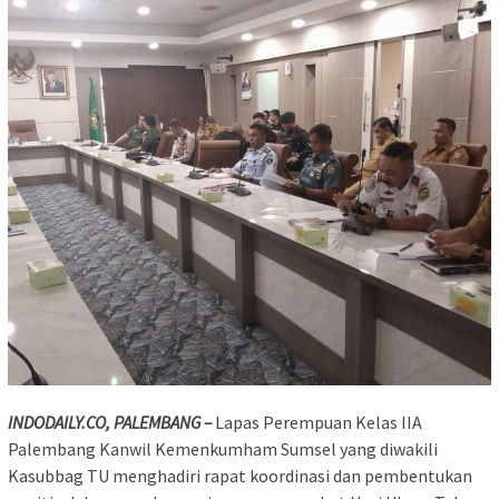
INDODAILY.CO, PALEMBANG –
Lapas Perempuan Kelas IIA
Palembang Kanwil Kemenkumham Sumsel yang diwakili
Kasubbag TU menghadiri rapat koordinasi dan pembentukan