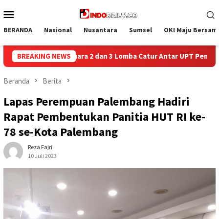
Loncat
Menu
ke
Mobile
konten
BERANDA
Nasional
Nusantara
Sumsel
OKI Maju Bersam
 Catur Antar UPT Pemasyarakatan se-Palembang Raya
BREAKING NEWS
Sema
Beranda
Berita
Lapas Perempuan Palembang Hadiri
Rapat Pembentukan Panitia HUT RI ke-
78 se-Kota Palembang
Reza Fajri
10 Juli 2023