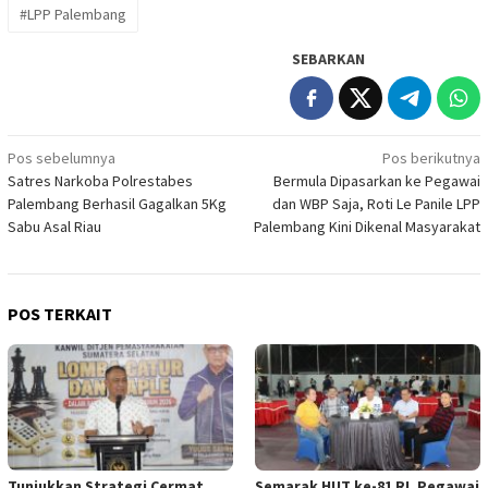
#LPP Palembang
SEBARKAN
Navigasi
Pos sebelumnya
Pos berikutnya
Satres Narkoba Polrestabes
Bermula Dipasarkan ke Pegawai
pos
Palembang Berhasil Gagalkan 5Kg
dan WBP Saja, Roti Le Panile LPP
Sabu Asal Riau
Palembang Kini Dikenal Masyarakat
POS TERKAIT
Tunjukkan Strategi Cermat,
Semarak HUT ke-81 RI, Pegawai