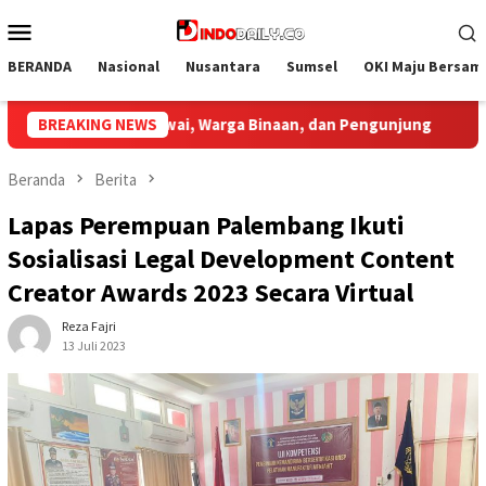
Loncat
Menu
ke
Mobile
konten
BERANDA
Nasional
Nusantara
Sumsel
OKI Maju Bersam
ung
BREAKING NEWS
Bupati Muba Sambut Aspirasi Santun Gabungan Lem
Beranda
Berita
Lapas Perempuan Palembang Ikuti
Sosialisasi Legal Development Content
Creator Awards 2023 Secara Virtual
Reza Fajri
13 Juli 2023