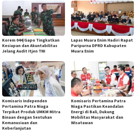
Korem 044/Gapo Tingkatkan
Lapas Muara Enim Hadiri Rapat
Kesiapan dan Akuntabilitas
Paripurna DPRD Kabupaten
Jelang Audit Itjen TNI
Muara Enim
Komisaris Independen
Komisaris Pertamina Patra
Pertamina Patra Niaga
Niaga Pastikan Keandalan
Terpikat Produk UMKM Mitra
Energi di Bali, Dukung
Binaan dengan Sentuhan
Mobilitas Masyarakat dan
Kemanusiaan dan
Wisatawan
Keberlanjutan