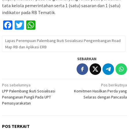
tata kelola pemerintahan serta 1 (satu) sasaran dan 1 (satu)
indikator pada RB Tematik.
Facebook
Twitter
WhatsApp
Lapas Perempuan Palembang Ikuti Sosialisasi Pengembangan Road
Map RB dan Aplikasi ERB
SEBARKAN
Navigasi
Pos sebelumnya
Pos berikutnya
LPP Palembang Ikuti Sosialisasi
Komitmen Hasilkan Perda yang
pos
Penanganan Pungli Pada UPT
Selaras dengan Pancasila
Pemasyarakatan
POS TERKAIT