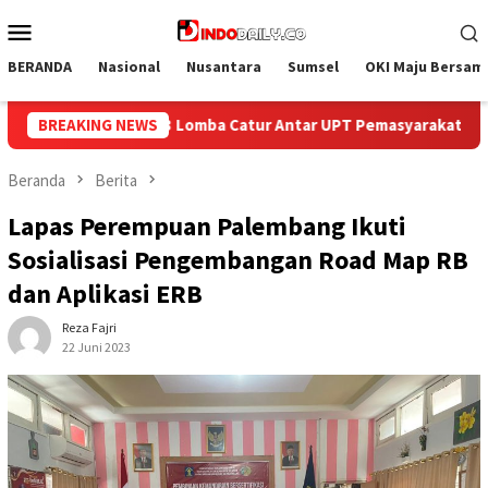
Loncat
Menu
ke
Mobile
konten
BERANDA
Nasional
Nusantara
Sumsel
OKI Maju Bersam
r UPT Pemasyarakatan se-Palembang Raya
BREAKING NEWS
Semarak HUT ke
Beranda
Berita
Lapas Perempuan Palembang Ikuti
Sosialisasi Pengembangan Road Map RB
dan Aplikasi ERB
Reza Fajri
22 Juni 2023