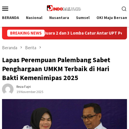
Loncat
Menu
ke
Mobile
konten
BERANDA
Nasional
Nusantara
Sumsel
OKI Maju Bersam
ba Catur Antar UPT Pemasyarakatan se-Palembang Raya
BREAKING NEWS
S
Beranda
Berita
Lapas Perempuan Palembang Sabet
Penghargaan UMKM Terbaik di Hari
Bakti Kemenimipas 2025
Reza Fajri
19 November 2025