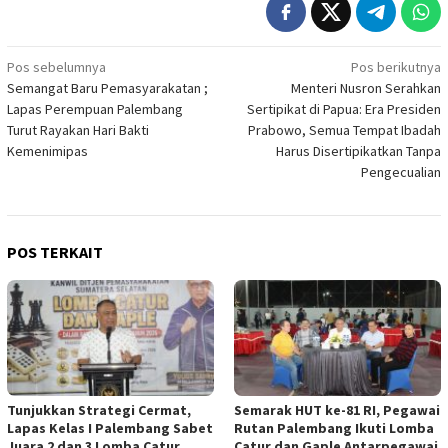
Navigasi
Pos sebelumnya
Pos berikutnya
Semangat Baru Pemasyarakatan ;
Menteri Nusron Serahkan
pos
Lapas Perempuan Palembang
Sertipikat di Papua: Era Presiden
Turut Rayakan Hari Bakti
Prabowo, Semua Tempat Ibadah
Kemenimipas
Harus Disertipikatkan Tanpa
Pengecualian
POS TERKAIT
Tunjukkan Strategi Cermat,
Semarak HUT ke-81 RI, Pegawai
Lapas Kelas I Palembang Sabet
Rutan Palembang Ikuti Lomba
Juara 2 dan 3 Lomba Catur
Catur dan Gaple Antarpegawai