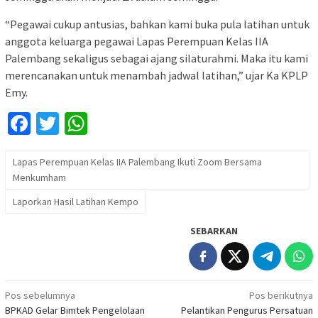
“Pegawai cukup antusias, bahkan kami buka pula latihan untuk
anggota keluarga pegawai Lapas Perempuan Kelas IIA
Palembang sekaligus sebagai ajang silaturahmi. Maka itu kami
merencanakan untuk menambah jadwal latihan,” ujar Ka KPLP
Emy.
Facebook
Twitter
WhatsApp
Lapas Perempuan Kelas IIA Palembang Ikuti Zoom Bersama
Menkumham
Laporkan Hasil Latihan Kempo
SEBARKAN
Navigasi
Pos sebelumnya
Pos berikutnya
BPKAD Gelar Bimtek Pengelolaan
Pelantikan Pengurus Persatuan
pos