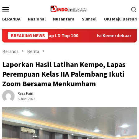
Loncat
Menu
ke
Mobile
konten
BERANDA
Nasional
Nusantara
Sumsel
OKI Maju Bersam
100
BREAKING NEWS
Isi Kemerdekaan dengan Kepedulian, Lapas Sekayu Be
Beranda
Berita
Laporkan Hasil Latihan Kempo, Lapas
Perempuan Kelas IIA Palembang Ikuti
Zoom Bersama Menkumham
Reza Fajri
5 Juni 2023