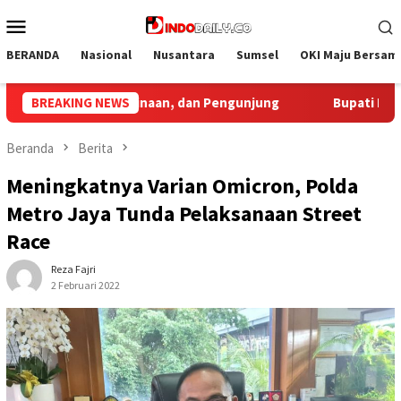
Loncat
Menu
ke
Mobile
konten
BERANDA
Nasional
Nusantara
Sumsel
OKI Maju Bersam
Bupati Muba Sambut Aspirasi Santun Gabungan Lembaga dan Ma
BREAKING NEWS
Beranda
Berita
Meningkatnya Varian Omicron, Polda
Metro Jaya Tunda Pelaksanaan Street
Race
Reza Fajri
2 Februari 2022