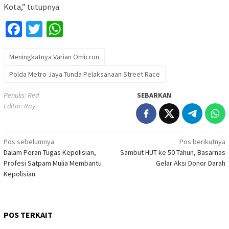
Kota,” tutupnya.
Facebook
Twitter
WhatsApp
Meningkatnya Varian Omicron
Polda Metro Jaya Tunda Pelaksanaan Street Race
Penulis: Red
SEBARKAN
Editor: Ray
Navigasi
Pos sebelumnya
Pos berikutnya
Dalam Peran Tugas Kepolisian,
Sambut HUT ke 50 Tahun, Basarnas
pos
Profesi Satpam Mulia Membantu
Gelar Aksi Donor Darah
Kepolisian
POS TERKAIT