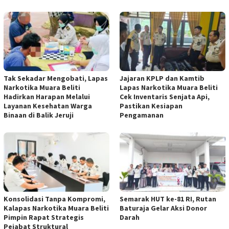
Tak Sekadar Mengobati, Lapas
Jajaran KPLP dan Kamtib
Narkotika Muara Beliti
Lapas Narkotika Muara Beliti
Hadirkan Harapan Melalui
Cek Inventaris Senjata Api,
Layanan Kesehatan Warga
Pastikan Kesiapan
Binaan di Balik Jeruji
Pengamanan
Konsolidasi Tanpa Kompromi,
Semarak HUT ke-81 RI, Rutan
Kalapas Narkotika Muara Beliti
Baturaja Gelar Aksi Donor
Pimpin Rapat Strategis
Darah
Pejabat Struktural