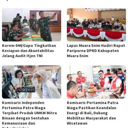
Korem 044/Gapo Tingkatkan
Lapas Muara Enim Hadiri Rapat
Kesiapan dan Akuntabilitas
Paripurna DPRD Kabupaten
Jelang Audit Itjen TNI
Muara Enim
Komisaris Independen
Komisaris Pertamina Patra
Pertamina Patra Niaga
Niaga Pastikan Keandalan
Terpikat Produk UMKM Mitra
Energi di Bali, Dukung
Binaan dengan Sentuhan
Mobilitas Masyarakat dan
Kemanusiaan dan
Wisatawan