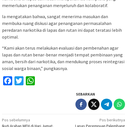
memerlukan penanganan menyeluruh dan kolaboratif.
Ia mengatakan bahwa, sangat menerima masukan dan
membuka ruang diskusi agar penanganan permasalahan
peredaran narkotika di lapas dan rutan ini dapat teratasi lebih
optimal.
“Kami akan terus melakukan evaluasi dan pembenahan agar
lapas dan rutan benar-benar menjadi tempat pembinaan yang
aman, bersih dari narkotika, dan mendukung proses reintegrasi
sosial warga binaan,” pungkasnya.
Facebook
Twitter
WhatsApp
SEBARKAN
Navigasi
Pos sebelumnya
Pos berikutnya
Ikuti Arahan WFH di Hari Jumat,
Lapas Perempuan Palembang