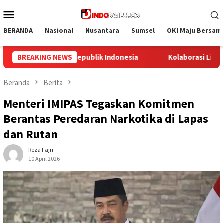
Loncat
Menu
ke
Mobile
konten
BERANDA
Nasional
Nusantara
Sumsel
OKI Maju Bersam
laborasi Lintas Sektoral di Lapas Muara Enim: Sukseskan Rehabil
BREAKING NEWS
Beranda
Berita
Menteri IMIPAS Tegaskan Komitmen
Berantas Peredaran Narkotika di Lapas
dan Rutan
Reza Fajri
10 April 2026