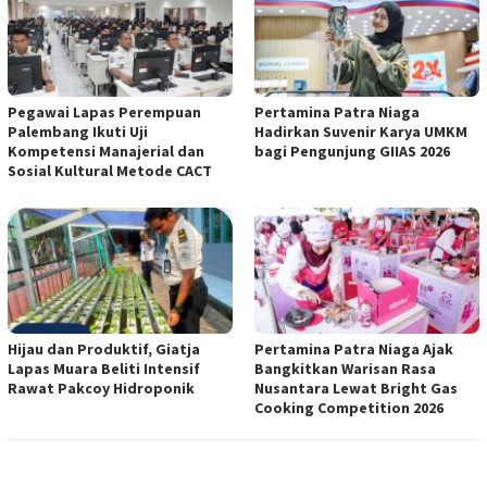
Pegawai Lapas Perempuan
Pertamina Patra Niaga
Palembang Ikuti Uji
Hadirkan Suvenir Karya UMKM
Kompetensi Manajerial dan
bagi Pengunjung GIIAS 2026
Sosial Kultural Metode CACT
Hijau dan Produktif, Giatja
Pertamina Patra Niaga Ajak
Lapas Muara Beliti Intensif
Bangkitkan Warisan Rasa
Rawat Pakcoy Hidroponik
Nusantara Lewat Bright Gas
Cooking Competition 2026