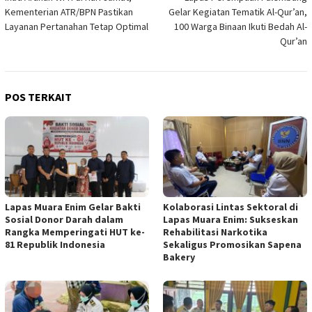
pos
Kementerian ATR/BPN Pastikan
Gelar Kegiatan Tematik Al-Qur’an,
Layanan Pertanahan Tetap Optimal
100 Warga Binaan Ikuti Bedah Al-
Qur’an
POS TERKAIT
Lapas Muara Enim Gelar Bakti
Kolaborasi Lintas Sektoral di
Sosial Donor Darah dalam
Lapas Muara Enim: Sukseskan
Rangka Memperingati HUT ke-
Rehabilitasi Narkotika
81 Republik Indonesia
Sekaligus Promosikan Sapena
Bakery