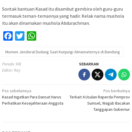
Sontak bantuan Kasad itu disambut gembira oleh guru-guru
termasuk teman-temannya yang hadir. Kelak nama mushola
itu akan dinamakan mushola Abdurachman.
Facebook
Twitter
WhatsApp
Momen Jenderal Dudung Saat Kunjungi Almamaternya di Bandung
Penulis: Rill
SEBARKAN
Editor: Ray
Navigasi
Pos sebelumnya
Pos berikutnya
Kasad Ingatkan Para Dansat Harus
Terkait 4 Usulan Raperda Pemprov
pos
Perhatikan Kesejahteraan Anggota
Sumsel, Wagub Bacakan
Tanggapan Gubernur