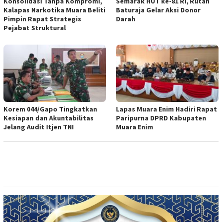
Konsolidasi Tanpa Kompromi,
Semarak HUT ke-81 RI, Rutan
Kalapas Narkotika Muara Beliti
Baturaja Gelar Aksi Donor
Pimpin Rapat Strategis
Darah
Pejabat Struktural
Korem 044/Gapo Tingkatkan
Lapas Muara Enim Hadiri Rapat
Kesiapan dan Akuntabilitas
Paripurna DPRD Kabupaten
Jelang Audit Itjen TNI
Muara Enim