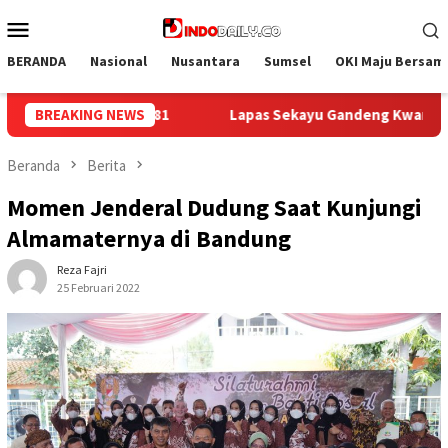
Loncat
Menu
ke
Mobile
konten
BERANDA
Nasional
Nusantara
Sumsel
OKI Maju Bersam
ndeng Kwarcab Muba Berikan Materi Dasar Kepramukaan ke Warg
BREAKING NEWS
Beranda
Berita
Momen Jenderal Dudung Saat Kunjungi
Almamaternya di Bandung
Reza Fajri
25 Februari 2022