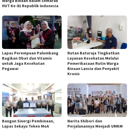
Warga Binaan dalam Semarak
HUT Ke-81 Republik Indonesia
Lapas Perempuan Palembang
Rutan Baturaja Tingkatkan
Bagikan Obat dan Vitamin
Layanan Kesehatan Melalui
untuk Jaga Kesehatan
Pemerikasaan Rutin Warga
Pegawai
Binaan Lansia dan Penyakit
Kronis
Bangun Sinergi Pembinaan,
Narita Shibori dan
Lapas Sekayu Teken MoA
Perjalanannya Menjadi UMKM