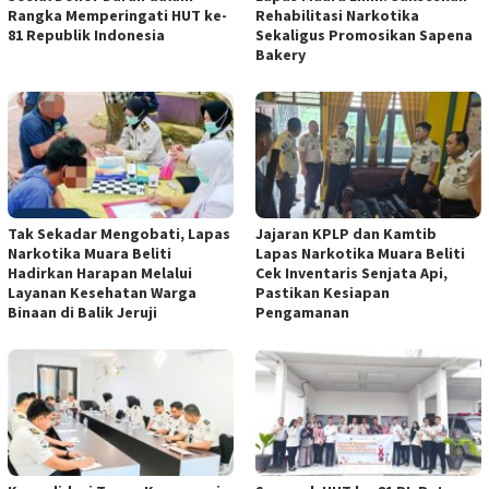
Rangka Memperingati HUT ke-
Rehabilitasi Narkotika
81 Republik Indonesia
Sekaligus Promosikan Sapena
Bakery
Tak Sekadar Mengobati, Lapas
Jajaran KPLP dan Kamtib
Narkotika Muara Beliti
Lapas Narkotika Muara Beliti
Hadirkan Harapan Melalui
Cek Inventaris Senjata Api,
Layanan Kesehatan Warga
Pastikan Kesiapan
Binaan di Balik Jeruji
Pengamanan