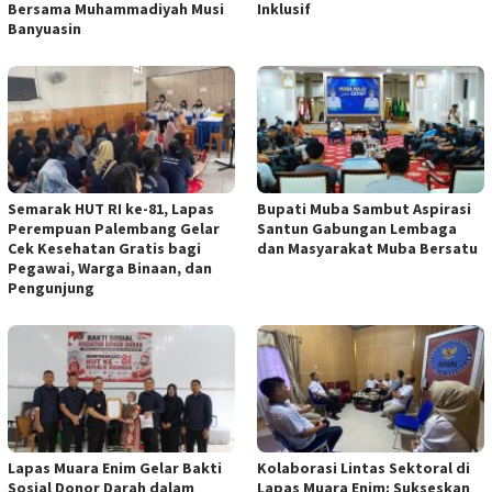
Bersama Muhammadiyah Musi
Inklusif
Banyuasin
Semarak HUT RI ke-81, Lapas
Bupati Muba Sambut Aspirasi
Perempuan Palembang Gelar
Santun Gabungan Lembaga
Cek Kesehatan Gratis bagi
dan Masyarakat Muba Bersatu
Pegawai, Warga Binaan, dan
Pengunjung
Lapas Muara Enim Gelar Bakti
Kolaborasi Lintas Sektoral di
Sosial Donor Darah dalam
Lapas Muara Enim: Sukseskan