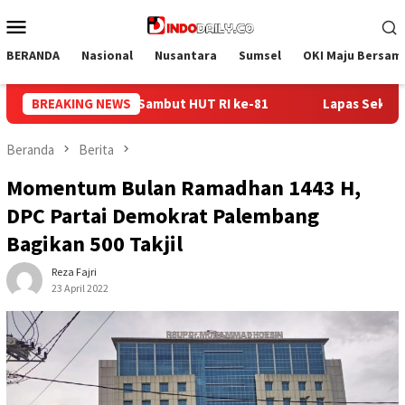
Loncat
Menu
ke
Mobile
konten
BERANDA
Nasional
Nusantara
Sumsel
OKI Maju Bersam
Lapas Sekayu Gandeng Kwarcab Muba Berikan Materi Dasar K
BREAKING NEWS
Beranda
Berita
Momentum Bulan Ramadhan 1443 H,
DPC Partai Demokrat Palembang
Bagikan 500 Takjil
Reza Fajri
23 April 2022