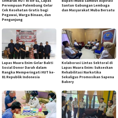
Semarak HUT RI ke-81, Lapas
Bupati Muba Sambut Aspirasi
Perempuan Palembang Gelar
Santun Gabungan Lembaga
Cek Kesehatan Gratis bagi
dan Masyarakat Muba Bersatu
Pegawai, Warga Binaan, dan
Pengunjung
Lapas Muara Enim Gelar Bakti
Kolaborasi Lintas Sektoral di
Sosial Donor Darah dalam
Lapas Muara Enim: Sukseskan
Rangka Memperingati HUT ke-
Rehabilitasi Narkotika
81 Republik Indonesia
Sekaligus Promosikan Sapena
Bakery