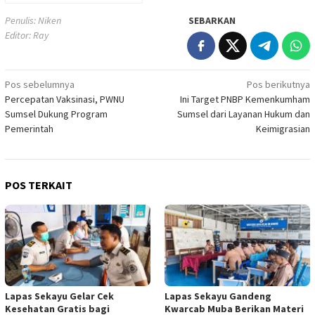
Penulis: Niken
SEBARKAN
Editor: Ray
Navigasi
Pos sebelumnya
Pos berikutnya
Percepatan Vaksinasi, PWNU
Ini Target PNBP Kemenkumham
pos
Sumsel Dukung Program
Sumsel dari Layanan Hukum dan
Pemerintah
Keimigrasian
POS TERKAIT
Lapas Sekayu Gelar Cek
Lapas Sekayu Gandeng
Kesehatan Gratis bagi
Kwarcab Muba Berikan Materi