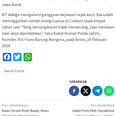
Jawa Barat.
NT diduga mengalami gangguan kejiwaan sejak kecil. Dia sudah
meninggalkan rumah orang tuanya di Cirebon sejak empat
tahun lalu. “Yang bersangkutan tidak menyerang, tapi melawan
saat akan dipindahkan,” kata Kabid Humas Polda Jatim,
Kombes Pol Frans Barung Mangera, pada Senin, 19 Februari
2018.
Facebook
Twitter
WhatsApp
Berita Politik
SEBARKAN
Navigasi
Pos sebelumnya
Pos berikutnya
Rawa Terate Rutin Banjir, Anies
Galeri Foto Klub Sepakbola
pos