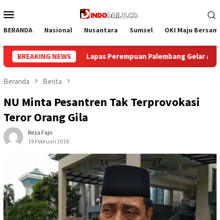
Loncat
Menu
ke
Mobile
konten
BERANDA
Nasional
Nusantara
Sumsel
OKI Maju Bersam
 Gelar Aksi Bersih Kemerdekaan, Kobarkan Semangat Gotong R
BREAKING NEWS
Beranda
Berita
NU Minta Pesantren Tak Terprovokasi
Teror Orang Gila
Reza Fajri
19 Februari 2018