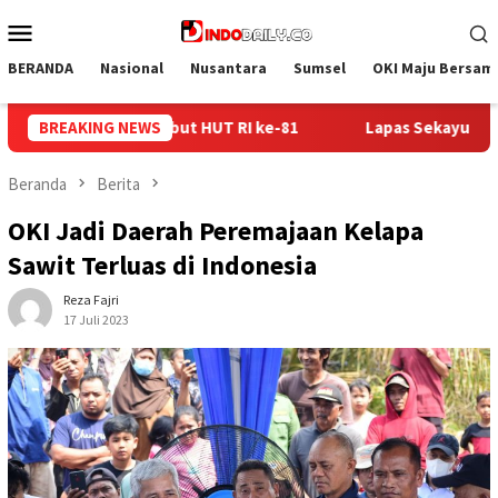
Loncat
Menu
ke
Mobile
konten
BERANDA
Nasional
Nusantara
Sumsel
OKI Maju Bersam
Lapas Sekayu Gandeng Kwarcab Muba Berikan Materi Dasar Kepr
BREAKING NEWS
Beranda
Berita
OKI Jadi Daerah Peremajaan Kelapa
Sawit Terluas di Indonesia
Reza Fajri
17 Juli 2023