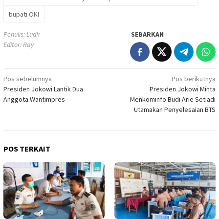
bupati OKI
Penulis: Ludfi
SEBARKAN
Editor: Ray
Navigasi
Pos sebelumnya
Pos berikutnya
Presiden Jokowi Lantik Dua
Presiden Jokowi Minta
pos
Anggota Wantimpres
Menkominfo Budi Arie Setiadi
Utamakan Penyelesaian BTS
POS TERKAIT