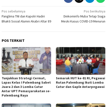
Navigasi
Pos sebelumnya
Pos berikutnya
Panglima TNI dan Kapolri Hadiri
Dinkominfo Muba Tetap Siaga
pos
Bhakti Sosial Alumni Akabri Altar 89
Meski Kasus COVID-19 Menurun
POS TERKAIT
Tunjukkan Strategi Cermat,
Semarak HUT ke-81 RI, Pegawai
Lapas Kelas I Palembang Sabet
Rutan Palembang Ikuti Lomba
Juara 2 dan 3 Lomba Catur
Catur dan Gaple Antarpegawai
Antar UPT Pemasyarakatan se-
Palembang Raya