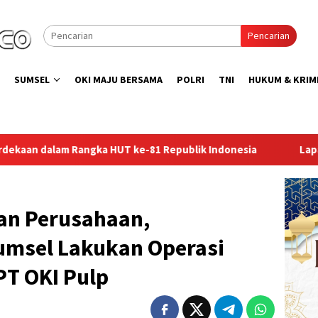
Pencarian
SUMSEL
OKI MAJU BERSAMA
POLRI
TNI
HUKUM & KRIM
 Republik Indonesia
Lapas Perempuan Palembang Gelar A
an Perusahaan,
sel Lakukan Operasi
T OKI Pulp