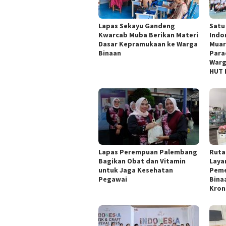
Lapas Sekayu Gandeng
Satu
Kwarcab Muba Berikan Materi
Indo
Dasar Kepramukaan ke Warga
Muar
Binaan
Para
Warg
HUT 
Lapas Perempuan Palembang
Ruta
Bagikan Obat dan Vitamin
Laya
untuk Jaga Kesehatan
Peme
Pegawai
Bina
Kron