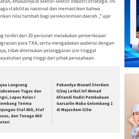
tan, khususnya di sektor-sektor industri strategis. Ini
a stabilitas nasional dan memastikan bahwa
ikan nilai tambah bagi perekonomian daerah. ,” ujar
g terdiri dari 20 personel melakukan pemeriksaan
grasian para TKA, serta mengadakan audiensi dengan
a, tidak ditemukan pelanggaran izin tinggal
epatuhan yang tinggi dari pihak perusahaan.
njau Langsung
Pabandya Wanwil Sterdam
laksanaan Tugas dan
II/Swj Letkol Inf Ahmad
ngsi, Lapas Kelas I
Afriandi Hadiri Pembukaan
lembang Terima
Garsarlin Maba Gelombang 2
njungan Staf Ahli, Staf
di Majasdam II/Sw
usus, dan Tenaga Ahli
nteri