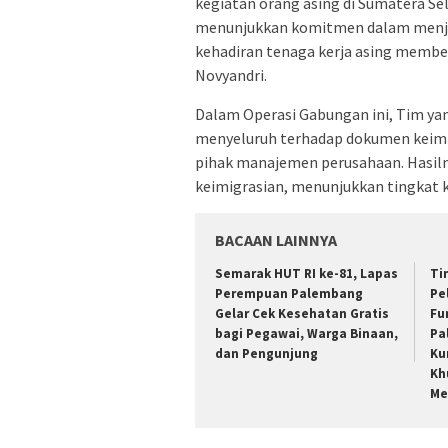
kegiatan orang asing di Sumatera Sela
menunjukkan komitmen dalam menjag
kehadiran tenaga kerja asing member
Novyandri.
Dalam Operasi Gabungan ini, Tim yan
menyeluruh terhadap dokumen keimi
pihak manajemen perusahaan. Hasilny
keimigrasian, menunjukkan tingkat k
BACAAN LAINNYA
Semarak HUT RI ke-81, Lapas
Ti
Perempuan Palembang
Pe
Gelar Cek Kesehatan Gratis
Fu
bagi Pegawai, Warga Binaan,
Pa
dan Pengunjung
Ku
Kh
Me