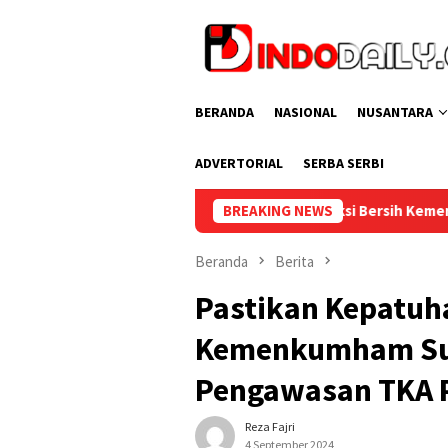
Loncat
ke
konten
BERANDA
NASIONAL
NUSANTARA
ADVERTORIAL
SERBA SERBI
ara Enim Ikuti Aksi Bersih Kemerdekaan dalam Rangka HUT ke-81
BREAKING NEWS
Beranda
Berita
Pastikan Kepatuh
Kemenkumham Sum
Pengawasan TKA P
Reza Fajri
4 September 2024