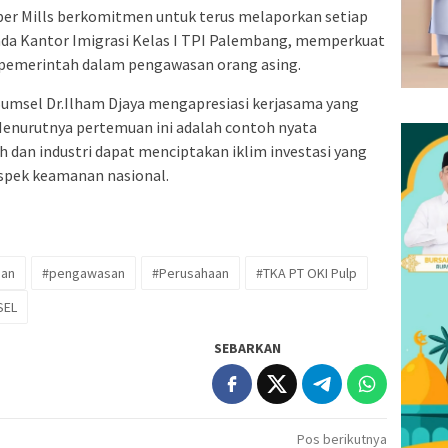
Paper Mills berkomitmen untuk terus melaporkan setiap
da Kantor Imigrasi Kelas I TPI Palembang, memperkuat
 pemerintah dalam pengawasan orang asing.
msel Dr.Ilham Djaya mengapresiasi kerjasama yang
. Menurutnya pertemuan ini adalah contoh nyata
 dan industri dapat menciptakan iklim investasi yang
spek keamanan nasional.
han
#pengawasan
#Perusahaan
#TKA PT OKI Pulp
SEL
SEBARKAN
Pos berikutnya