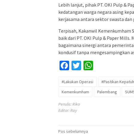
Lebih lanjut, pihak PT. OKI Pulp & 
kedatangan warga negara asing kepa
kerjasama antara sektor swasta dan
Terpisah, Kakanwil Kemenkumham Su
baik dari PT. OKI Pulp & Paper Mills
bagaimana sinergi antara pemerintah
kondusif tanpa mengesampingkan a
Facebook
Twitter
WhatsApp
#Lakukan Operasi
#Pastikan Kepatu
Kemenkumham
Palembang
SUM
Penulis: Riko
Editor: Ray
Navigasi
Pos sebelumnya