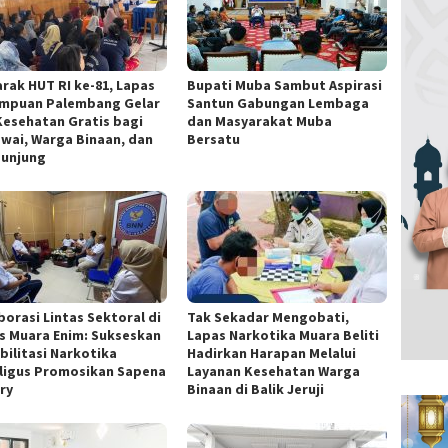
rak HUT RI ke-81, Lapas
Bupati Muba Sambut Aspirasi
mpuan Palembang Gelar
Santun Gabungan Lembaga
Kesehatan Gratis bagi
dan Masyarakat Muba
wai, Warga Binaan, dan
Bersatu
unjung
borasi Lintas Sektoral di
Tak Sekadar Mengobati,
s Muara Enim: Sukseskan
Lapas Narkotika Muara Beliti
bilitasi Narkotika
Hadirkan Harapan Melalui
ligus Promosikan Sapena
Layanan Kesehatan Warga
ry
Binaan di Balik Jeruji