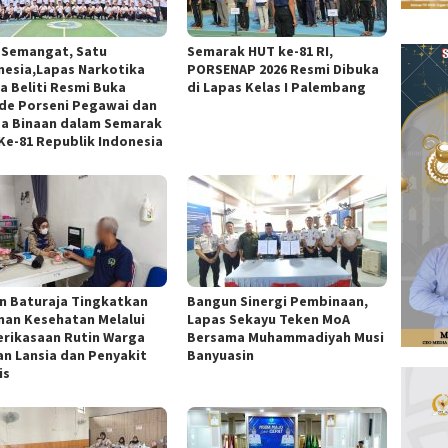
 Semangat, Satu
Semarak HUT ke-81 RI,
nesia,Lapas Narkotika
PORSENAP 2026 Resmi Dibuka
a Beliti Resmi Buka
di Lapas Kelas I Palembang
de Porseni Pegawai dan
a Binaan dalam Semarak
Ke-81 Republik Indonesia
n Baturaja Tingkatkan
Bangun Sinergi Pembinaan,
nan Kesehatan Melalui
Lapas Sekayu Teken MoA
rikasaan Rutin Warga
Bersama Muhammadiyah Musi
an Lansia dan Penyakit
Banyuasin
is