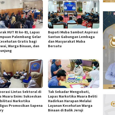
rak HUT RI ke-81, Lapas
Bupati Muba Sambut Aspirasi
mpuan Palembang Gelar
Santun Gabungan Lembaga
Kesehatan Gratis bagi
dan Masyarakat Muba
wai, Warga Binaan, dan
Bersatu
unjung
borasi Lintas Sektoral di
Tak Sekadar Mengobati,
s Muara Enim: Sukseskan
Lapas Narkotika Muara Beliti
bilitasi Narkotika
Hadirkan Harapan Melalui
ligus Promosikan Sapena
Layanan Kesehatan Warga
ry
Binaan di Balik Jeruji