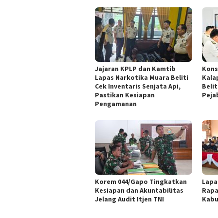
Jajaran KPLP dan Kamtib
Kons
Lapas Narkotika Muara Beliti
Kala
Cek Inventaris Senjata Api,
Beli
Pastikan Kesiapan
Peja
Pengamanan
Korem 044/Gapo Tingkatkan
Lapa
Kesiapan dan Akuntabilitas
Rapa
Jelang Audit Itjen TNI
Kabu