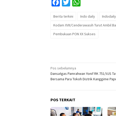
Facebook
Twitter
WhatsApp
Berita terkini
Indo daily
Indodaily
Kodam XVII/Cenderawasih Turut Ambil 
Pembukaan PON XX Sukses
Navigasi
Pos sebelumnya
Dansatgas Pamrahwan Yonif RK 751/VJS T
pos
Bersama Para Tokoh Distrik Kanggime Pap
POS TERKAIT