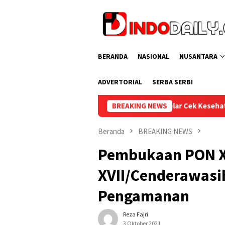
Loncat
ke
konten
BERANDA
NASIONAL
NUSANTARA
ADVERTORIAL
SERBA SERBI
Lapas Sekayu Gelar Cek Kesehatan Gratis bagi Pegawai dan W
BREAKING NEWS
Beranda
BREAKING NEWS
Pembukaan PON X
XVII/Cenderawasi
Pengamanan
Reza Fajri
3 Oktober 2021