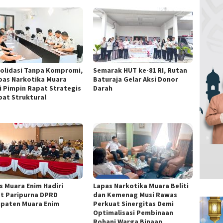
olidasi Tanpa Kompromi,
Semarak HUT ke-81 RI, Rutan
pas Narkotika Muara
Baturaja Gelar Aksi Donor
ti Pimpin Rapat Strategis
Darah
bat Struktural
s Muara Enim Hadiri
Lapas Narkotika Muara Beliti
t Paripurna DPRD
dan Kemenag Musi Rawas
paten Muara Enim
Perkuat Sinergitas Demi
Optimalisasi Pembinaan
Rohani Warga Binaan