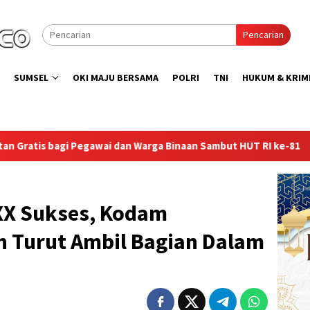
Pencarian
SUMSEL
OKI MAJU BERSAMA
POLRI
TNI
HUKUM & KRIM
arga Binaan Sambut HUT RI ke-81
Lapas Sekayu Gandeng K
X Sukses, Kodam
h Turut Ambil Bagian Dalam