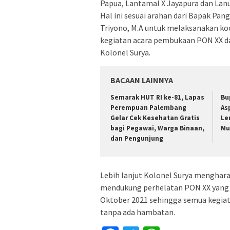
Papua, Lantamal X Jayapura dan Lanu
Hal ini sesuai arahan dari Bapak Pa
Triyono, M.A untuk melaksanakan ko
kegiatan acara pembukaan PON XX da
Kolonel Surya.
BACAAN LAINNYA
Semarak HUT RI ke-81, Lapas
Bu
Perempuan Palembang
As
Gelar Cek Kesehatan Gratis
Le
bagi Pegawai, Warga Binaan,
Mu
dan Pengunjung
Lebih lanjut Kolonel Surya menghara
mendukung perhelatan PON XX yang 
Oktober 2021 sehingga semua kegiat
tanpa ada hambatan.