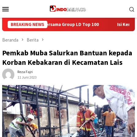
Loncat
Menu
ke
Mobile
konten
Top 100
BREAKING NEWS
Isi Kemerdekaan dengan Kepedulian, Lapas Sekay
Beranda
Berita
Pemkab Muba Salurkan Bantuan kepada
Korban Kebakaran di Kecamatan Lais
Reza Fajri
11 Juni 2023