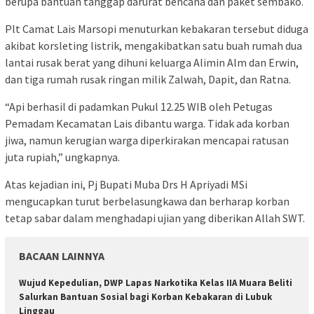
berupa bantuan tanggap darurat bencana dan paket sembako.
Plt Camat Lais Marsopi menuturkan kebakaran tersebut diduga
akibat korsleting listrik, mengakibatkan satu buah rumah dua
lantai rusak berat yang dihuni keluarga Alimin Alm dan Erwin,
dan tiga rumah rusak ringan milik Zalwah, Dapit, dan Ratna.
“Api berhasil di padamkan Pukul 12.25 WIB oleh Petugas
Pemadam Kecamatan Lais dibantu warga. Tidak ada korban
jiwa, namun kerugian warga diperkirakan mencapai ratusan
juta rupiah,” ungkapnya.
Atas kejadian ini, Pj Bupati Muba Drs H Apriyadi MSi
mengucapkan turut berbelasungkawa dan berharap korban
tetap sabar dalam menghadapi ujian yang diberikan Allah SWT.
BACAAN LAINNYA
Wujud Kepedulian, DWP Lapas Narkotika Kelas IIA Muara Beliti
Salurkan Bantuan Sosial bagi Korban Kebakaran di Lubuk
Linggau