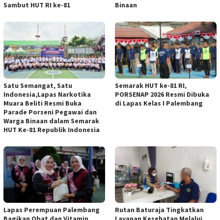
Sambut HUT RI ke-81
Binaan
Satu Semangat, Satu
Semarak HUT ke-81 RI,
Indonesia,Lapas Narkotika
PORSENAP 2026 Resmi Dibuka
Muara Beliti Resmi Buka
di Lapas Kelas I Palembang
Parade Porseni Pegawai dan
Warga Binaan dalam Semarak
HUT Ke-81 Republik Indonesia
Lapas Perempuan Palembang
Rutan Baturaja Tingkatkan
Bagikan Obat dan Vitamin
Layanan Kesehatan Melalui