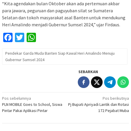
“Kita agendakan bulan Oktober akan ada pertemuan akbar
para jawara, peguruan dan paguyuban silat se Sumatera
Selatan dan tokoh masyarakat asal Banten untuk mendukung
Heri Amalindo menjadi Gubernur Sumsel 2024,” ujar Firdaus.
Facebook
Twitter
WhatsApp
Pendekar Garda Muda Banten Siap Kawal Heri Amalindo Menuju
Gubernur Sumsel 2024
SEBARKAN
Navigasi
Pos sebelumnya
Pos berikutnya
PLN MOBILE Goes to School, Siswa
Pj Bupati Apriyadi Lantik dan Rotasi
pos
Pintar Pakai Aplikasi Pintar
172 Pejabat Muba