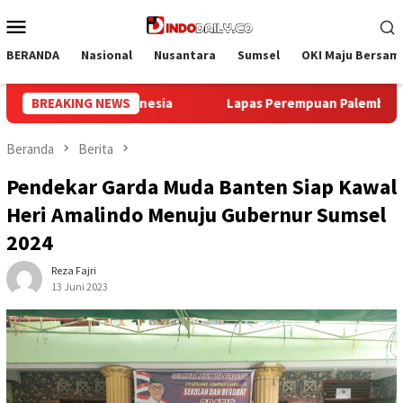
Loncat
Menu
ke
Mobile
konten
BERANDA
Nasional
Nusantara
Sumsel
OKI Maju Bersam
an Palembang Gelar Aksi Bersih Kemerdekaan, Kobarkan Semang
BREAKING NEWS
Beranda
Berita
Pendekar Garda Muda Banten Siap Kawal
Heri Amalindo Menuju Gubernur Sumsel
2024
Reza Fajri
13 Juni 2023