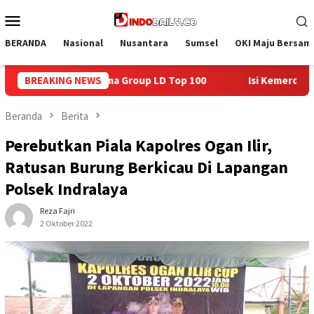
Loncat
Menu
ke
Mobile
konten
BERANDA
Nasional
Nusantara
Sumsel
OKI Maju Bersam
100
BREAKING NEWS
Isi Kemerdekaan dengan Kepedulian, Lapas Sekayu Be
Beranda
Berita
Perebutkan Piala Kapolres Ogan Ilir,
Ratusan Burung Berkicau Di Lapangan
Polsek Indralaya
Reza Fajri
2 Oktober 2022