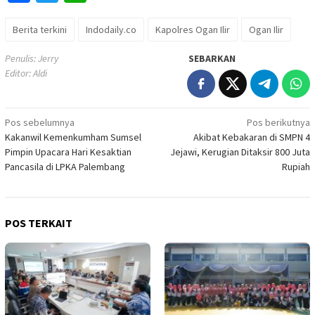
Berita terkini
Indodaily.co
Kapolres Ogan Ilir
Ogan Ilir
Penulis: Jerry
SEBARKAN
Editor: Aldi
Navigasi
Pos sebelumnya
Pos berikutnya
Kakanwil Kemenkumham Sumsel
Akibat Kebakaran di SMPN 4
pos
Pimpin Upacara Hari Kesaktian
Jejawi, Kerugian Ditaksir 800 Juta
Pancasila di LPKA Palembang
Rupiah
POS TERKAIT