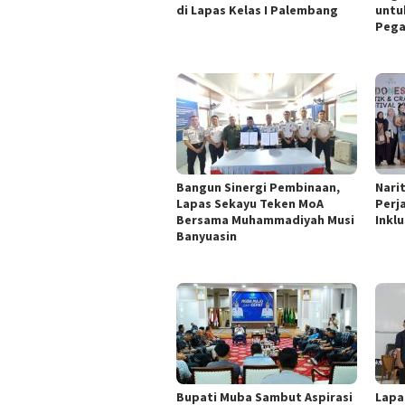
di Lapas Kelas I Palembang
untu
Pega
Bangun Sinergi Pembinaan,
Nari
Lapas Sekayu Teken MoA
Perj
Bersama Muhammadiyah Musi
Inklu
Banyuasin
Bupati Muba Sambut Aspirasi
Lapa