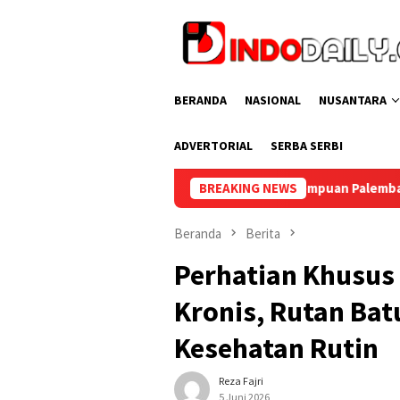
Loncat
ke
konten
BERANDA
NASIONAL
NUSANTARA
ADVERTORIAL
SERBA SERBI
Lapas Perempuan Palembang Gelar Line Dance Ber
BREAKING NEWS
Beranda
Berita
Perhatian Khusus 
Kronis, Rutan Ba
Kesehatan Rutin
Reza Fajri
5 Juni 2026