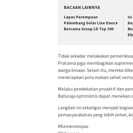
BACAAN LAINNYA
Lapas Perempuan
Is
Palembang Gelar Line Dance
Ke
Bersama Group LD Top 100
Be
El
Tidak sekadar melakukan pemeriksaan
Pratama juga membagikan suplemen
warga binaan. Selain itu, mereka dib
menerapkan pola makan sehat serta 
Melalui pendekatan proaktif dan pem
Baturaja optimistis dapat menekan a
Langkah ini sekaligus menjadi bagia
pemasyarakatan yang lebih sehat, ko
#Kemenimipas