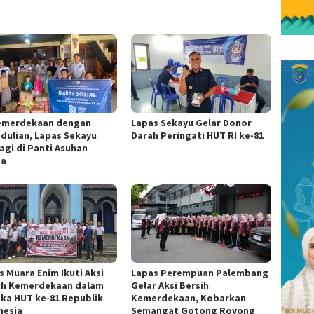
Kemerdekaan dengan
Lapas Sekayu Gelar Donor
dulian, Lapas Sekayu
Darah Peringati HUT RI ke-81
agi di Panti Asuhan
za
s Muara Enim Ikuti Aksi
Lapas Perempuan Palembang
ih Kemerdekaan dalam
Gelar Aksi Bersih
ka HUT ke-81 Republik
Kemerdekaan, Kobarkan
nesia
Semangat Gotong Royong