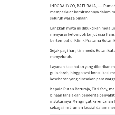
INDODAILY.CO, BATURAJA, —- Rumah T
memperkuat komitmennya dalam men
seluruh warga binaan.
Langkah nyata ini dibuktikan melal
menyasar kelompok lanjut usia (lansi
bertempat di Klinik Pratama Rutan B
Sejak pagi hari, tim medis Rutan Ba
menyeluruh.
Layanan kesehatan yang diberikan m
gula darah, hingga sesi konsultasi
kesehatan yang dirasakan para warga
Kepala Rutan Baturaja, Fitri Yady,
binaan lansia dan penderita penyaki
institusinya. Mengingat kerentanan f
sebagai instrumen krusial dalam men