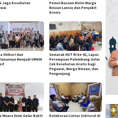
k Jaga Kesehatan
Pemerikasaan Rutin Warga
wai
Binaan Lansia dan Penyakit
Kronis
ta Shibori dan
Semarak HUT RI ke-81, Lapas
alanannya Menjadi UMKM
Perempuan Palembang Gelar
sif
Cek Kesehatan Gratis bagi
Pegawai, Warga Binaan, dan
Pengunjung
s Muara Enim Gelar Bakti
Kolaborasi Lintas Sektoral di