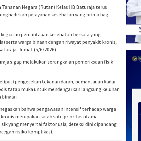
ahanan Negara (Rutan) Kelas IIB Baturaja terus
ghadirkan pelayanan kesehatan yang prima bagi
ui kegiatan pemantauan kesehatan berkala yang
a) serta warga binaan dengan riwayat penyakit kronis,
aturaja, Jumat (5/6/2026).
turaja sigap melakukan serangkaian pemeriksaan fisik
eliputi pengecekan tekanan darah, pemantauan kadar
 medis tatap muka untuk mendengarkan langsung keluhan
 binaan.
 menegaskan bahwa pengawasan intensif terhadap warga
t kronis merupakan salah satu prioritas utama
isik yang menyertai faktor usia, deteksi dini dipandang
cegah risiko komplikasi.