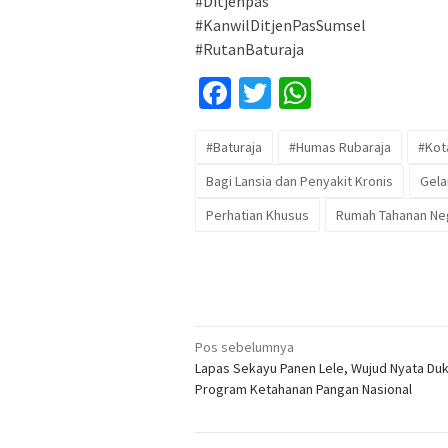
#Ditjenpas
#KanwilDitjenPasSumsel
#RutanBaturaja
Facebook
Twitter
WhatsApp
#Baturaja
#Humas Rubaraja
#Kota
Bagi Lansia dan Penyakit Kronis
Gela
Perhatian Khusus
Rumah Tahanan Nega
Navigasi
Pos sebelumnya
Lapas Sekayu Panen Lele, Wujud Nyata Du
pos
Program Ketahanan Pangan Nasional