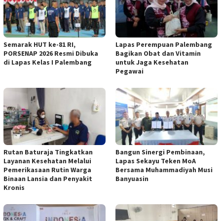
Semarak HUT ke-81 RI,
Lapas Perempuan Palembang
PORSENAP 2026 Resmi Dibuka
Bagikan Obat dan Vitamin
di Lapas Kelas I Palembang
untuk Jaga Kesehatan
Pegawai
Rutan Baturaja Tingkatkan
Bangun Sinergi Pembinaan,
Layanan Kesehatan Melalui
Lapas Sekayu Teken MoA
Pemerikasaan Rutin Warga
Bersama Muhammadiyah Musi
Binaan Lansia dan Penyakit
Banyuasin
Kronis