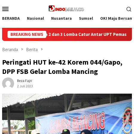
Loncat
Menu
ke
Mobile
konten
BERANDA
Nasional
Nusantara
Sumsel
OKI Maju Bersam
tur Antar UPT Pemasyarakatan se-Palembang Raya
BREAKING NEWS
Semarak
Beranda
Berita
Peringati HUT ke-42 Korem 044/Gapo,
DPP FSB Gelar Lomba Mancing
Reza Fajri
2 Juli 2023