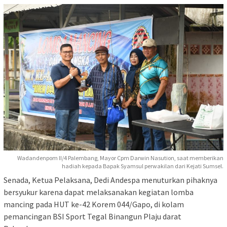
Wadandenpom II/4 Palembang, Mayor Cpm Darwin Nasution, saat memberikan
hadiah kepada Bapak Syamsul perwakilan dari Kejati Sumsel.
Senada, Ketua Pelaksana, Dedi Andespa menuturkan pihaknya
bersyukur karena dapat melaksanakan kegiatan lomba
mancing pada HUT ke-42 Korem 044/Gapo, di kolam
pemancingan BSI Sport Tegal Binangun Plaju darat