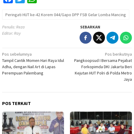
Peringati HUT ke-42 Korem 044/Gapo DPP FSB Gelar Lomba Mancing
Penulis: Reza
SEBARKAN
Editor: Ray
Navigasi
Pos sebelumnya
Pos berikutnya
Tampil Cantik Momen Hari Raya Idul
Pangkoopsud I Bersama Pejabat
pos
Adha, dengan Nail Art di Lapas
Forkopimda DKI Jakarta Beri
Perempuan Palembang
Kejutan HUT Polri di Polda Metro
Jaya
POS TERKAIT