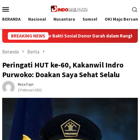
Loncat
Menu
ke
Mobile
konten
BERANDA
Nasional
Nusantara
Sumsel
OKI Maju Bersam
am Rangka Memperingati HUT ke-81 Republik Indonesia
BREAKING NEWS
Kol
Beranda
Berita
Peringati HUT ke-60, Kakanwil Indro
Purwoko: Doakan Saya Sehat Selalu
Reza Fajri
2 Februari 2022