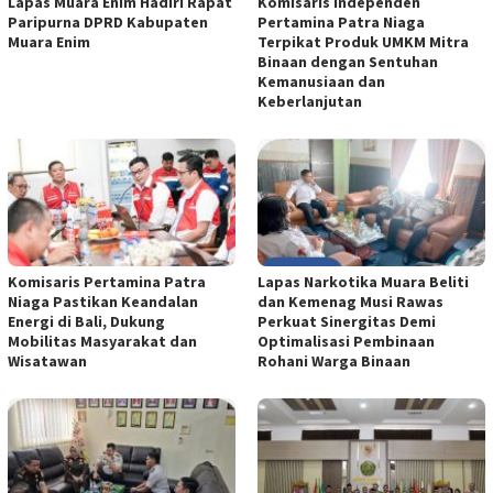
Lapas Muara Enim Hadiri Rapat
Komisaris Independen
Paripurna DPRD Kabupaten
Pertamina Patra Niaga
Muara Enim
Terpikat Produk UMKM Mitra
Binaan dengan Sentuhan
Kemanusiaan dan
Keberlanjutan
Komisaris Pertamina Patra
Lapas Narkotika Muara Beliti
Niaga Pastikan Keandalan
dan Kemenag Musi Rawas
Energi di Bali, Dukung
Perkuat Sinergitas Demi
Mobilitas Masyarakat dan
Optimalisasi Pembinaan
Wisatawan
Rohani Warga Binaan