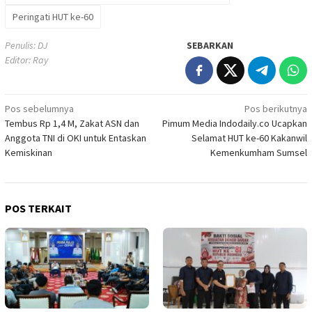
Peringati HUT ke-60
Penulis: DJ
SEBARKAN
Editor: Ray
Navigasi
Pos sebelumnya
Pos berikutnya
Tembus Rp 1,4 M, Zakat ASN dan
Pimum Media Indodaily.co Ucapkan
pos
Anggota TNI di OKI untuk Entaskan
Selamat HUT ke-60 Kakanwil
Kemiskinan
Kemenkumham Sumsel
POS TERKAIT