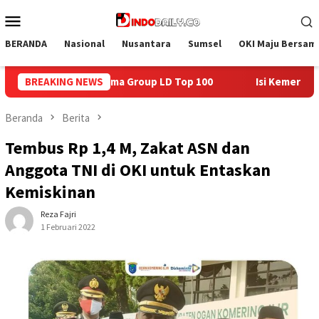
Loncat
Menu
ke
Mobile
konten
BERANDA
Nasional
Nusantara
Sumsel
OKI Maju Bersam
op 100
BREAKING NEWS
Isi Kemerdekaan dengan Kepedulian, Lapas Sekayu
Beranda
Berita
Tembus Rp 1,4 M, Zakat ASN dan
Anggota TNI di OKI untuk Entaskan
Kemiskinan
Reza Fajri
1 Februari 2022