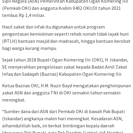
Sipil Negara (ASN) Pemerintah Kabupaten Ogan Komering Ilir
(Pemkab OKI) dan anggota Kodim 0402 OKI/OI tahun 2021
tembus Rp 1,4 miliar.
Hasil zakat dan infak itu digunakan untuk program
pengentasan kemiskinan seperti rehab rumah tidak layak huni
(RTLH) bantuan masjid dan madrasah, hingga bantuan berobat
bagi warga kurang mampu.
Sejak tahun 2018 Bupati Ogan Komering Ilir (OKI), H. Iskandar,
SE menyerahkan pengelolaan zakat kepada Badan Amil Zakat
Infaq dan Sadaqah (Baznas) Kabupaten Ogan Komering Ilir.
Ketua Baznas OKI, H.M. Nazir Bayd mengatakan penghimpunan
zakat ASN dan anggota TNI di OKI semakin tahun semakin
meningkat.
“Sumber dana dari ASN dari Pemkab OKI di bawah Pak Bupati
(Iskandar) angkanya makin hari meningkat. Kesadaran ASN,
alhamdulillah baik, ini berkat bimbingan kepala daerah
khususnya Pak Bupati, juga Pak Dandim (Letkol. Inf. Hendra)