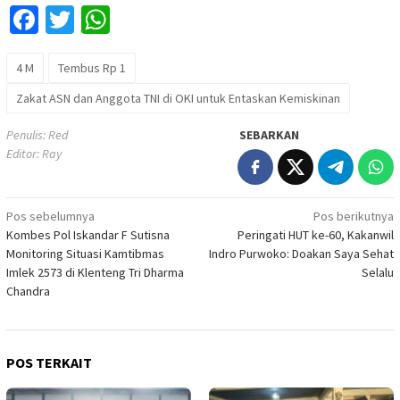
Facebook
Twitter
WhatsApp
4 M
Tembus Rp 1
Zakat ASN dan Anggota TNI di OKI untuk Entaskan Kemiskinan
Penulis: Red
SEBARKAN
Editor: Ray
Navigasi
Pos sebelumnya
Pos berikutnya
Kombes Pol Iskandar F Sutisna
Peringati HUT ke-60, Kakanwil
pos
Monitoring Situasi Kamtibmas
Indro Purwoko: Doakan Saya Sehat
Imlek 2573 di Klenteng Tri Dharma
Selalu
Chandra
POS TERKAIT