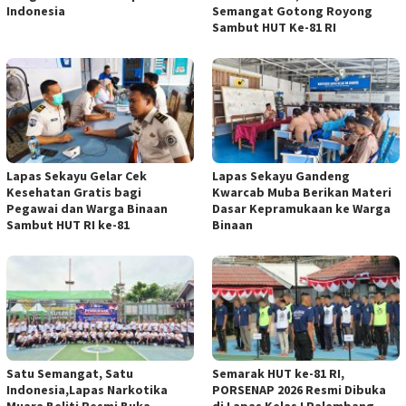
Indonesia
Semangat Gotong Royong
Sambut HUT Ke-81 RI
Lapas Sekayu Gelar Cek
Lapas Sekayu Gandeng
Kesehatan Gratis bagi
Kwarcab Muba Berikan Materi
Pegawai dan Warga Binaan
Dasar Kepramukaan ke Warga
Sambut HUT RI ke-81
Binaan
Satu Semangat, Satu
Semarak HUT ke-81 RI,
Indonesia,Lapas Narkotika
PORSENAP 2026 Resmi Dibuka
Muara Beliti Resmi Buka
di Lapas Kelas I Palembang