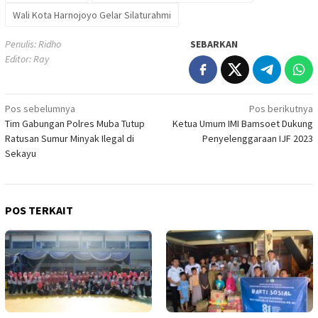
Wali Kota Harnojoyo Gelar Silaturahmi
Penulis: Ridho
SEBARKAN
Editor: Ray
Navigasi
Pos sebelumnya
Pos berikutnya
Tim Gabungan Polres Muba Tutup
Ketua Umum IMI Bamsoet Dukung
pos
Ratusan Sumur Minyak Ilegal di
Penyelenggaraan IJF 2023
Sekayu
POS TERKAIT