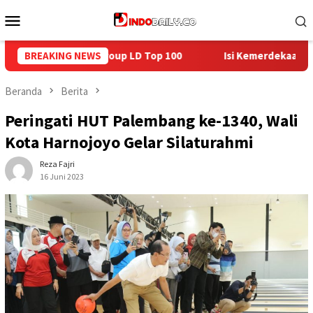
Loncat
Menu
ke
Mobile
konten
BREAKING NEWS
Isi Kemerdekaan dengan Kepedulian, Lapas Sekayu Berbagi
Beranda
Berita
Peringati HUT Palembang ke-1340, Wali
Kota Harnojoyo Gelar Silaturahmi
Reza Fajri
16 Juni 2023