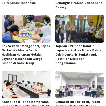
81 Republik Indonesia
Sekaligus Promosikan Sapena
Bakery
Tak Sekadar Mengobati, Lapas
Jajaran KPLP dan Kamtib
Narkotika Muara Beliti
Lapas Narkotika Muara Beliti
Hadirkan Harapan Melalui
Cek Inventaris Senjata Api,
Layanan Kesehatan Warga
Pastikan Kesiapan
Binaan di Balik Jeruji
Pengamanan
Konsolidasi Tanpa Kompromi,
Semarak HUT ke-81 RI, Rutan
Kalapas Narkotika Muara Beliti
Baturaja Gelar Aksi Donor