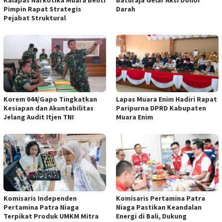
Pimpin Rapat Strategis
Darah
Pejabat Struktural
Korem 044/Gapo Tingkatkan
Lapas Muara Enim Hadiri Rapat
Kesiapan dan Akuntabilitas
Paripurna DPRD Kabupaten
Jelang Audit Itjen TNI
Muara Enim
Komisaris Independen
Komisaris Pertamina Patra
Pertamina Patra Niaga
Niaga Pastikan Keandalan
Terpikat Produk UMKM Mitra
Energi di Bali, Dukung