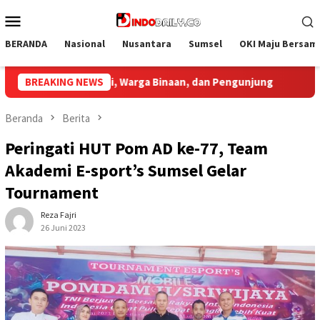
Loncat
Menu
ke
Mobile
konten
BERANDA
Nasional
Nusantara
Sumsel
OKI Maju Bersam
ung
BREAKING NEWS
Bupati Muba Sambut Aspirasi Santun Gabungan Lem
Beranda
Berita
Peringati HUT Pom AD ke-77, Team
Akademi E-sport’s Sumsel Gelar
Tournament
Reza Fajri
26 Juni 2023