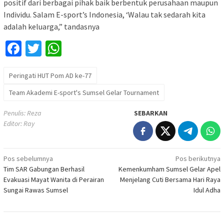
positif dari berbagai pihak baik berbentuk perusahaan maupun
Individu. Salam E-sport’s Indonesia, ‘Walau tak sedarah kita
adalah keluarga,” tandasnya
Facebook
Twitter
WhatsApp
Peringati HUT Pom AD ke-77
Team Akademi E-sport's Sumsel Gelar Tournament
Penulis: Reza
SEBARKAN
Editor: Ray
Navigasi
Pos sebelumnya
Pos berikutnya
Tim SAR Gabungan Berhasil
Kemenkumham Sumsel Gelar Apel
pos
Evakuasi Mayat Wanita di Perairan
Menjelang Cuti Bersama Hari Raya
Sungai Rawas Sumsel
Idul Adha