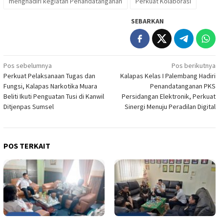
menghadiri kegiatan Penandatanganan
Perkuat Kolaborasi
SEBARKAN
Navigasi
Pos sebelumnya
Pos berikutnya
Perkuat Pelaksanaan Tugas dan
Kalapas Kelas I Palembang Hadiri
pos
Fungsi, Kalapas Narkotika Muara
Penandatanganan PKS
Beliti Ikuti Penguatan Tusi di Kanwil
Persidangan Elektronik, Perkuat
Ditjenpas Sumsel
Sinergi Menuju Peradilan Digital
POS TERKAIT