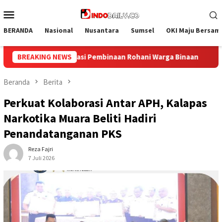
Loncat
Menu
ke
Mobile
konten
BERANDA
Nasional
Nusantara
Sumsel
OKI Maju Bersam
 Binaan
BREAKING NEWS
Bangun Kesamaan Persepsi, Lapas Narkotika Muar
Beranda
Berita
Perkuat Kolaborasi Antar APH, Kalapas
Narkotika Muara Beliti Hadiri
Penandatanganan PKS
Reza Fajri
7 Juli 2026