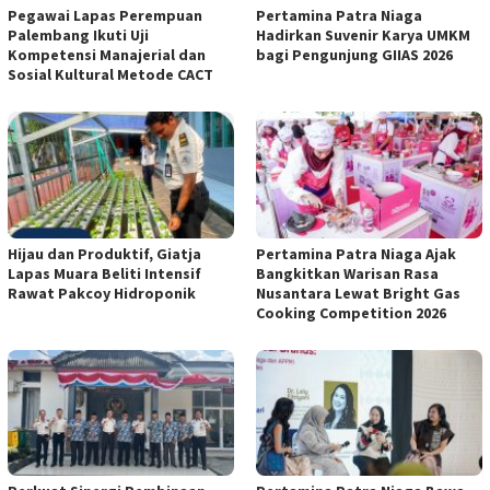
Pegawai Lapas Perempuan
Pertamina Patra Niaga
Palembang Ikuti Uji
Hadirkan Suvenir Karya UMKM
Kompetensi Manajerial dan
bagi Pengunjung GIIAS 2026
Sosial Kultural Metode CACT
Hijau dan Produktif, Giatja
Pertamina Patra Niaga Ajak
Lapas Muara Beliti Intensif
Bangkitkan Warisan Rasa
Rawat Pakcoy Hidroponik
Nusantara Lewat Bright Gas
Cooking Competition 2026