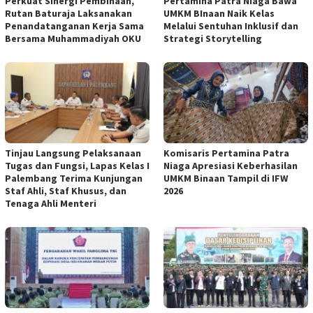
Perkuat Sinergi Pembinaan,
Pertamina Patra Niaga Bawa
Rutan Baturaja Laksanakan
UMKM BInaan Naik Kelas
Penandatanganan Kerja Sama
Melalui Sentuhan Inklusif dan
Bersama Muhammadiyah OKU
Strategi Storytelling
Tinjau Langsung Pelaksanaan
Komisaris Pertamina Patra
Tugas dan Fungsi, Lapas Kelas I
Niaga Apresiasi Keberhasilan
Palembang Terima Kunjungan
UMKM Binaan Tampil di IFW
Staf Ahli, Staf Khusus, dan
2026
Tenaga Ahli Menteri