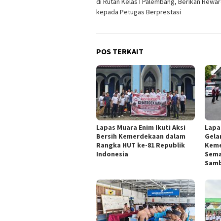
di Rutan Kelas I Palembang, Berikan Rewa
kepada Petugas Berprestasi
POS TERKAIT
Lapas Muara Enim Ikuti Aksi
Lapa
Bersih Kemerdekaan dalam
Gelar
Rangka HUT ke-81 Republik
Keme
Indonesia
Sema
Samb