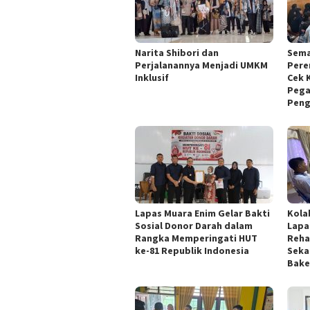
Narita Shibori dan
Sema
Perjalanannya Menjadi UMKM
Pere
Inklusif
Cek 
Pega
Peng
Lapas Muara Enim Gelar Bakti
Kola
Sosial Donor Darah dalam
Lapa
Rangka Memperingati HUT
Reha
ke-81 Republik Indonesia
Seka
Bake