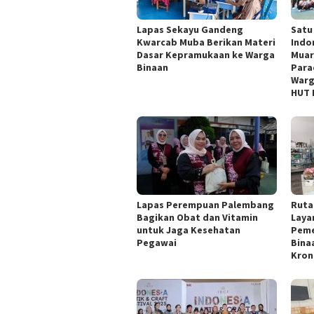
Lapas Sekayu Gandeng
Satu
Kwarcab Muba Berikan Materi
Indo
Dasar Kepramukaan ke Warga
Muar
Binaan
Para
Warg
HUT 
Lapas Perempuan Palembang
Ruta
Bagikan Obat dan Vitamin
Laya
untuk Jaga Kesehatan
Peme
Pegawai
Bina
Kron