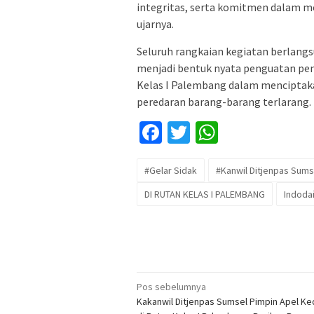
integritas, serta komitmen dalam m
ujarnya.
Seluruh rangkaian kegiatan berlangsu
menjadi bentuk nyata penguatan pen
Kelas I Palembang dalam menciptakan
peredaran barang-barang terlarang.
Facebook
Twitter
WhatsApp
#Gelar Sidak
#Kanwil Ditjenpas Sums
DI RUTAN KELAS I PALEMBANG
Indodai
Navigasi
Pos sebelumnya
Kakanwil Ditjenpas Sumsel Pimpin Apel Ked
pos