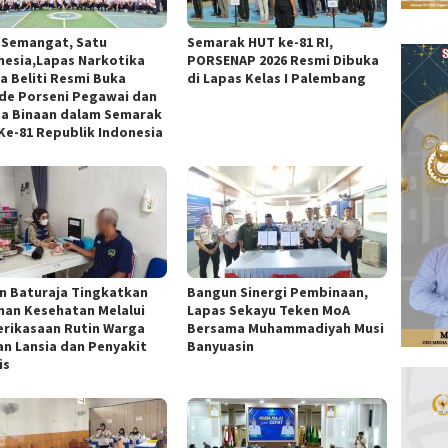
 Semangat, Satu
Semarak HUT ke-81 RI,
nesia,Lapas Narkotika
PORSENAP 2026 Resmi Dibuka
a Beliti Resmi Buka
di Lapas Kelas I Palembang
de Porseni Pegawai dan
a Binaan dalam Semarak
Ke-81 Republik Indonesia
n Baturaja Tingkatkan
Bangun Sinergi Pembinaan,
nan Kesehatan Melalui
Lapas Sekayu Teken MoA
rikasaan Rutin Warga
Bersama Muhammadiyah Musi
an Lansia dan Penyakit
Banyuasin
is