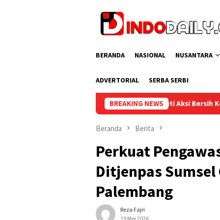
Loncat
ke
konten
BERANDA
NASIONAL
NUSANTARA
ADVERTORIAL
SERBA SERBI
as Muara Enim Ikuti Aksi Bersih Kemerdekaan dalam Rangka HUT k
BREAKING NEWS
Beranda
Berita
Perkuat Pengawas
Ditjenpas Sumsel G
Palembang
Reza Fajri
19 Mei 2026