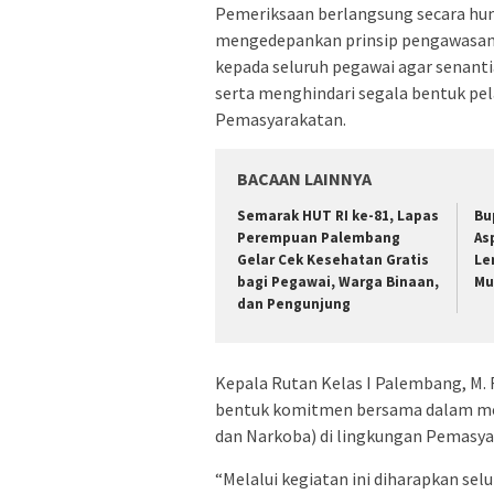
Pemeriksaan berlangsung secara huma
mengedepankan prinsip pengawasan
kepada seluruh pegawai agar senanti
serta menghindari segala bentuk pe
Pemasyarakatan.
BACAAN LAINNYA
Semarak HUT RI ke-81, Lapas
Bu
Perempuan Palembang
As
Gelar Cek Kesehatan Gratis
Le
bagi Pegawai, Warga Binaan,
Mu
dan Pengunjung
Kepala Rutan Kelas I Palembang, M.
bentuk komitmen bersama dalam me
dan Narkoba) di lingkungan Pemasya
“Melalui kegiatan ini diharapkan sel