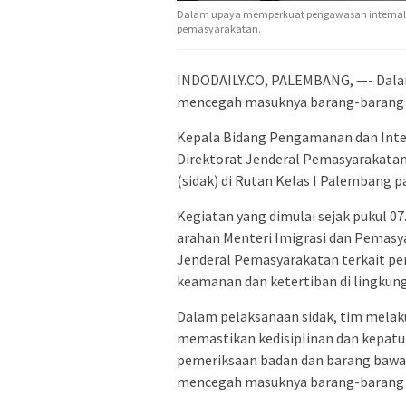
Dalam upaya memperkuat pengawasan internal 
pemasyarakatan.
INDODAILY.CO, PALEMBANG, —- Dala
mencegah masuknya barang-barang t
Kepala Bidang Pengamanan dan Intel
Direktorat Jenderal Pemasyarakata
(sidak) di Rutan Kelas I Palembang p
Kegiatan yang dimulai sejak pukul 07
arahan Menteri Imigrasi dan Pemasya
Jenderal Pemasyarakatan terkait pe
keamanan dan ketertiban di lingku
Dalam pelaksanaan sidak, tim melak
memastikan kedisiplinan dan kepatuha
pemeriksaan badan dan barang bawaa
mencegah masuknya barang-barang t