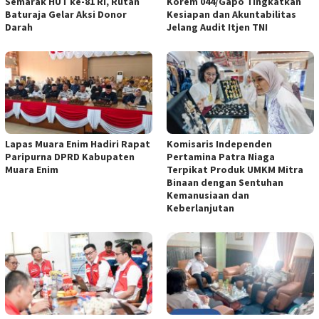
Semarak HUT ke-81 RI, Rutan
Korem 044/Gapo Tingkatkan
Baturaja Gelar Aksi Donor
Kesiapan dan Akuntabilitas
Darah
Jelang Audit Itjen TNI
Lapas Muara Enim Hadiri Rapat
Komisaris Independen
Paripurna DPRD Kabupaten
Pertamina Patra Niaga
Muara Enim
Terpikat Produk UMKM Mitra
Binaan dengan Sentuhan
Kemanusiaan dan
Keberlanjutan