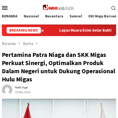
Loncat
Menu
ke
Mobile
konten
BERANDA
Nasional
Nusantara
Sumsel
OKI Maju Bersam
 Gelar Bakti Sosial Donor Darah dalam Rangka Memperingati HUT 
BREAKING NEWS
Beranda
Berita
Pertamina Patra Niaga dan SKK Migas
Perkuat Sinergi, Optimalkan Produk
Dalam Negeri untuk Dukung Operasional
Hulu Migas
Nefri Inge
19 Mei 2026