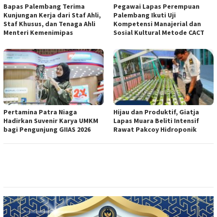
Bapas Palembang Terima
Pegawai Lapas Perempuan
Kunjungan Kerja dari Staf Ahli,
Palembang Ikuti Uji
Staf Khusus, dan Tenaga Ahli
Kompetensi Manajerial dan
Menteri Kemenimipas
Sosial Kultural Metode CACT
Pertamina Patra Niaga
Hijau dan Produktif, Giatja
Hadirkan Suvenir Karya UMKM
Lapas Muara Beliti Intensif
bagi Pengunjung GIIAS 2026
Rawat Pakcoy Hidroponik