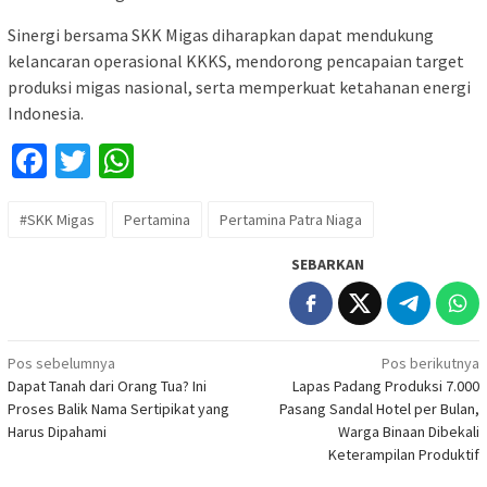
Sinergi bersama SKK Migas diharapkan dapat mendukung
kelancaran operasional KKKS, mendorong pencapaian target
produksi migas nasional, serta memperkuat ketahanan energi
Indonesia.
Facebook
Twitter
WhatsApp
#SKK Migas
Pertamina
Pertamina Patra Niaga
SEBARKAN
Navigasi
Pos sebelumnya
Pos berikutnya
Dapat Tanah dari Orang Tua? Ini
Lapas Padang Produksi 7.000
pos
Proses Balik Nama Sertipikat yang
Pasang Sandal Hotel per Bulan,
Harus Dipahami
Warga Binaan Dibekali
Keterampilan Produktif