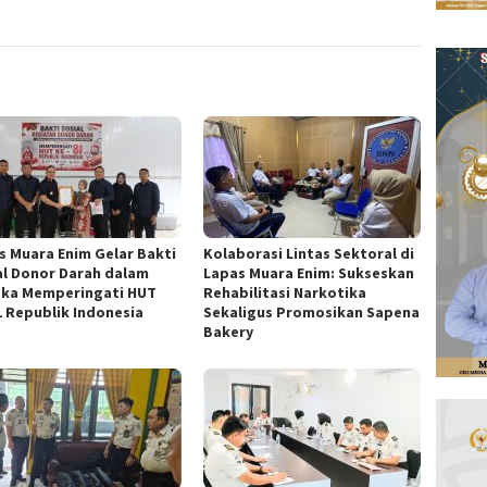
s Muara Enim Gelar Bakti
Kolaborasi Lintas Sektoral di
al Donor Darah dalam
Lapas Muara Enim: Sukseskan
ka Memperingati HUT
Rehabilitasi Narkotika
1 Republik Indonesia
Sekaligus Promosikan Sapena
Bakery