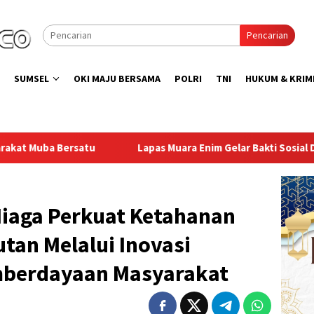
Pencarian
SUMSEL
OKI MAJU BERSAMA
POLRI
TNI
HUKUM & KRIM
s Muara Enim Gelar Bakti Sosial Donor Darah dalam Rangka Memp
Niaga Perkuat Ketahanan
tan Melalui Inovasi
mberdayaan Masyarakat