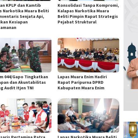
ran KPLP dan Kamtib
Konsolidasi Tanpa Kompromi,
s Narkotika Muara Beliti
Kalapas Narkotika Muara
nventaris Senjata Api,
Beliti Pimpin Rapat Strategis
ikan Kesiapan
Pejabat Struktural
gamanan
m 044/Gapo Tingkatkan
Lapas Muara Enim Hadiri
apan dan Akuntabilitas
Rapat Paripurna DPRD
g Audit Itjen TNI
Kabupaten Muara Enim
saris Pertamina Patra
Lapas Narkotika Muara Beliti