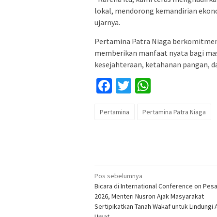
lokal, mendorong kemandirian ekono
ujarnya.
Pertamina Patra Niaga berkomitme
memberikan manfaat nyata bagi mas
kesejahteraan, ketahanan pangan, 
Facebook
Twitter
WhatsApp
Pertamina
Pertamina Patra Niaga
Navigasi
Pos sebelumnya
Bicara di International Conference on Pes
pos
2026, Menteri Nusron Ajak Masyarakat
Sertipikatkan Tanah Wakaf untuk Lindungi 
Umat