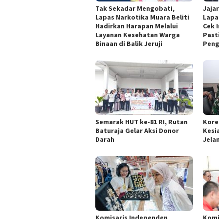
Tak Sekadar Mengobati,
Jaja
Lapas Narkotika Muara Beliti
Lapa
Hadirkan Harapan Melalui
Cek I
Layanan Kesehatan Warga
Past
Binaan di Balik Jeruji
Pen
Semarak HUT ke-81 RI, Rutan
Kore
Baturaja Gelar Aksi Donor
Kesi
Darah
Jelan
Komisaris Independen
Komi