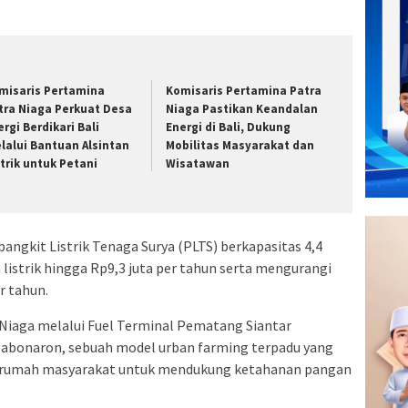
misaris Pertamina
Komisaris Pertamina Patra
tra Niaga Perkuat Desa
Niaga Pastikan Keandalan
ergi Berdikari Bali
Energi di Bali, Dukung
lalui Bantuan Alsintan
Mobilitas Masyarakat dan
strik untuk Petani
Wisatawan
angkit Listrik Tenaga Surya (PLTS) berkapasitas 4,4
strik hingga Rp9,3 juta per tahun serta mengurangi
r tahun.
 Niaga melalui Fuel Terminal Pematang Siantar
bonaron, sebuah model urban farming terpadu yang
rumah masyarakat untuk mendukung ketahanan pangan