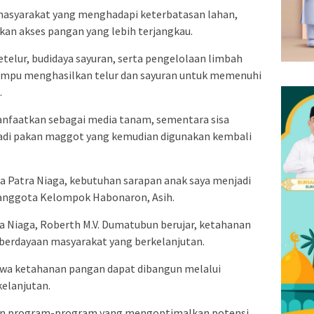
 masyarakat yang menghadapi keterbatasan lahan,
kan akses pangan yang lebih terjangkau.
etelur, budidaya sayuran, serta pengelolaan limbah
mpu menghasilkan telur dan sayuran untuk memenuhi
.
manfaatkan sebagai media tanam, sementara sisa
di pakan maggot yang kemudian digunakan kembali
a Patra Niaga, kebutuhan sarapan anak saya menjadi
ta anggota Kelompok Habonaron, Asih.
a Niaga, Roberth M.V. Dumatubun berujar, ketahanan
berdayaan masyarakat yang berkelanjutan.
hwa ketahanan pangan dapat dibangun melalui
elanjutan.
kan program-program yang mengoptimalkan potensi