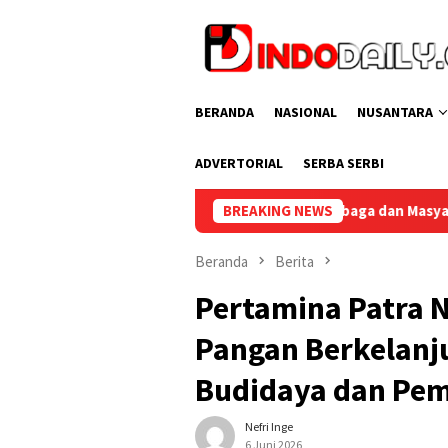
Loncat
ke
konten
BERANDA
NASIONAL
NUSANTARA
ADVERTORIAL
SERBA SERBI
un Gabungan Lembaga dan Masyarakat Muba Bersatu
BREAKING NEWS
Lapa
Beranda
Berita
Pertamina Patra 
Pangan Berkelanju
Budidaya dan Pe
Nefri Inge
6 Juni 2026