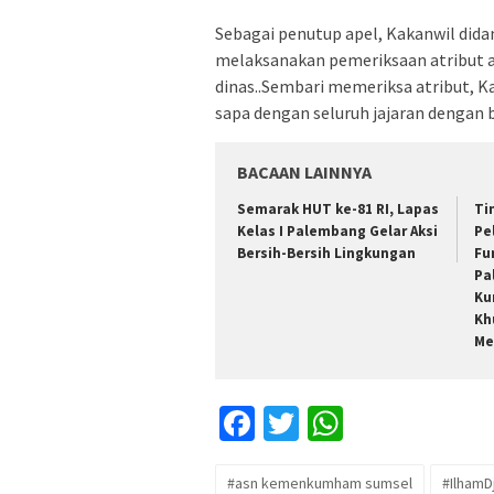
Sebagai penutup apel, Kakanwil did
melaksanakan pemeriksaan atribut a
dinas..Sembari memeriksa atribut, 
sapa dengan seluruh jajaran dengan
BACAAN LAINNYA
Semarak HUT ke-81 RI, Lapas
Ti
Kelas I Palembang Gelar Aksi
Pe
Bersih-Bersih Lingkungan
Fu
Pa
Ku
Kh
Me
Facebook
Twitter
WhatsApp
#asn kemenkumham sumsel
#IlhamD