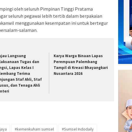
ampingi oleh seluruh Pimpinan Tinggi Pratama
gar seluruh pegawai lebih tertib dalam berpakaian
Kakanwil menggunakan kesempatan ini untuk bertegur
 bersalam-salaman.
njau Langsung
Karya Warga Binaan Lapas
laksanaan Tugas dan
Perempuan Palembang
ngsi, Lapas Kelas I
Tampil di Kreasi Bhayangkari
lembang Terima
Nusantara 2026
njungan Staf Ahli, Staf
usus, dan Tenaga Ahli
nteri
jaya
#kemenkuham sumsel
#Sumsel Indodaily