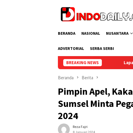
Loncat
ke
konten
BERANDA
NASIONAL
NUSANTARA
ADVERTORIAL
SERBA SERBI
BREAKING NEWS
Lapas Perempuan Palembang G
Beranda
Berita
Pimpin Apel, Ka
Sumsel Minta Pega
2024
Reza Fajri
8 Januari 2024