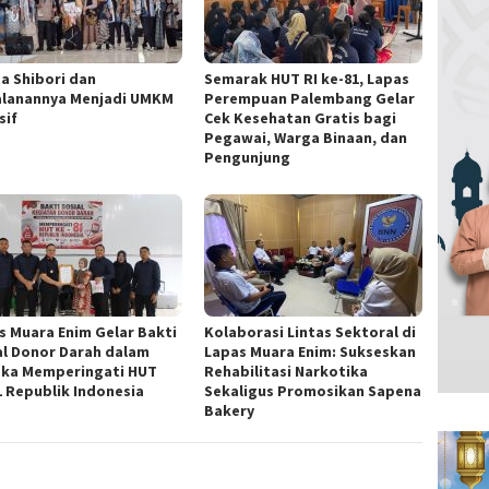
ta Shibori dan
Semarak HUT RI ke-81, Lapas
alanannya Menjadi UMKM
Perempuan Palembang Gelar
sif
Cek Kesehatan Gratis bagi
Pegawai, Warga Binaan, dan
Pengunjung
s Muara Enim Gelar Bakti
Kolaborasi Lintas Sektoral di
al Donor Darah dalam
Lapas Muara Enim: Sukseskan
ka Memperingati HUT
Rehabilitasi Narkotika
1 Republik Indonesia
Sekaligus Promosikan Sapena
Bakery