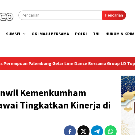
Pencarian
SUMSEL
OKI MAJU BERSAMA
POLRI
TNI
HUKUM & KRIM
elar Line Dance Bersama Group LD Top 100
Isi Kemerde
kanwil Kemenkumham
wai Tingkatkan Kinerja di