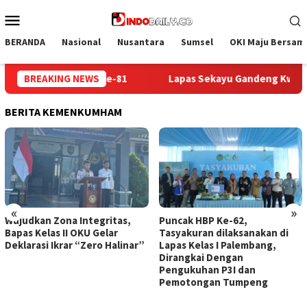
Loncat
Menu
ke
Mobile
konten
BERANDA
Nasional
Nusantara
Sumsel
OKI Maju Bersam
ndeng Kwarcab Muba Berikan Materi Dasar Kepramukaan ke Warg
BREAKING NEWS
BERITA KEMENKUMHAM
«
»
Puncak HBP Ke-62,
Lapas Sekayu Gandeng
Tasyakuran dilaksanakan di
Lembaga PDKP Perkuat
Lapas Kelas I Palembang,
Pemahaman Hukum Warga
Dirangkai Dengan
Binaan Lapas Sekayu
Pengukuhan P3I dan
Pemotongan Tumpeng