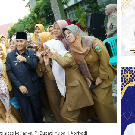
initas kerjanya, Pj Bupati Muba H Apriyadi