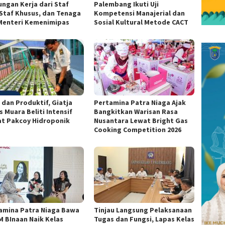
ungan Kerja dari Staf
Palembang Ikuti Uji
, Staf Khusus, dan Tenaga
Kompetensi Manajerial dan
 Menteri Kemenimipas
Sosial Kultural Metode CACT
 dan Produktif, Giatja
Pertamina Patra Niaga Ajak
 Muara Beliti Intensif
Bangkitkan Warisan Rasa
t Pakcoy Hidroponik
Nusantara Lewat Bright Gas
Cooking Competition 2026
amina Patra Niaga Bawa
Tinjau Langsung Pelaksanaan
 BInaan Naik Kelas
Tugas dan Fungsi, Lapas Kelas