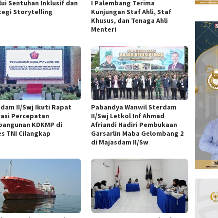
lui Sentuhan Inklusif dan
I Palembang Terima
tegi Storytelling
Kunjungan Staf Ahli, Staf
Khusus, dan Tenaga Ahli
Menteri
dam II/Swj Ikuti Rapat
Pabandya Wanwil Sterdam
uasi Percepatan
II/Swj Letkol Inf Ahmad
angunan KDKMP di
Afriandi Hadiri Pembukaan
s TNI Cilangkap
Garsarlin Maba Gelombang 2
di Majasdam II/Sw