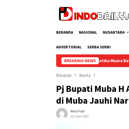
Loncat
ke
konten
BERANDA
NASIONAL
NUSANTARA
ADVERTORIAL
SERBA SERBI
Lapas Narkotika Muara Beliti dan Kemenag Musi Rawas Pe
BREAKING NEWS
Beranda
Berita
Pj Bupati Muba H 
di Muba Jauhi Na
Reza Fajri
12 Juni 2023