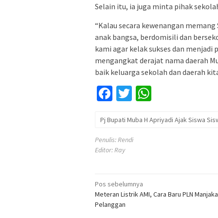
Selain itu, ia juga minta pihak sekol
“Kalau secara kewenangan memang SMA
anak bangsa, berdomisili dan berseko
kami agar kelak sukses dan menjadi 
mengangkat derajat nama daerah Mu
baik keluarga sekolah dan daerah kita
Facebook
Twitter
WhatsApp
Pj Bupati Muba H Apriyadi Ajak Siswa Si
Penulis: Rendi
Editor: Ray
Navigasi
Pos sebelumnya
Meteran Listrik AMI, Cara Baru PLN Manjak
pos
Pelanggan