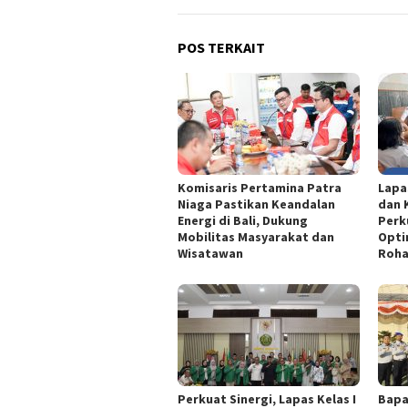
POS TERKAIT
Komisaris Pertamina Patra
Lapa
Niaga Pastikan Keandalan
dan 
Energi di Bali, Dukung
Perk
Mobilitas Masyarakat dan
Opti
Wisatawan
Roha
Perkuat Sinergi, Lapas Kelas I
Bapa