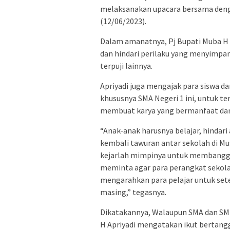
melaksanakan upacara bersama dengan
(12/06/2023).
Dalam amanatnya, Pj Bupati Muba H Ap
dan hindari perilaku yang menyimpan
terpuji lainnya.
Apriyadi juga mengajak para siswa da
khususnya SMA Negeri 1 ini, untuk t
membuat karya yang bermanfaat dan 
“Anak-anak harusnya belajar, hindar
kembali tawuran antar sekolah di Mu
kejarlah mimpinya untuk membanggakan
meminta agar para perangkat sekola
mengarahkan para pelajar untuk set
masing,” tegasnya.
Dikatakannya, Walaupun SMA dan SMK
H Apriyadi mengatakan ikut bertang