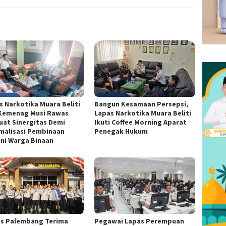
s Narkotika Muara Beliti
Bangun Kesamaan Persepsi,
Kemenag Musi Rawas
Lapas Narkotika Muara Beliti
uat Sinergitas Demi
Ikuti Coffee Morning Aparat
malisasi Pembinaan
Penegak Hukum
ni Warga Binaan
s Palembang Terima
Pegawai Lapas Perempuan