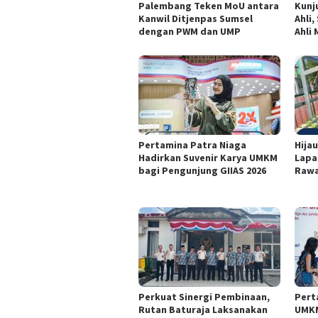
Palembang Teken MoU antara
Kunj
Kanwil Ditjenpas Sumsel
Ahli
dengan PWM dan UMP
Ahli
Pertamina Patra Niaga
Hijau
Hadirkan Suvenir Karya UMKM
Lapas
bagi Pengunjung GIIAS 2026
Rawa
Perkuat Sinergi Pembinaan,
Pert
Rutan Baturaja Laksanakan
UMKM