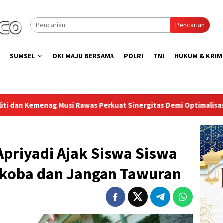
Pencarian
SUMSEL
OKI MAJU BERSAMA
POLRI
TNI
HUKUM & KRIM
rkuat Sinergitas Demi Optimalisasi Pembinaan Rohani Warga Bina
Apriyadi Ajak Siswa Siswa
rkoba dan Jangan Tawuran