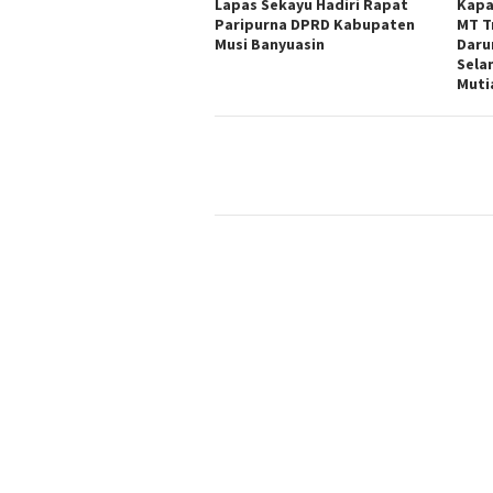
Lapas Sekayu Hadiri Rapat
Kapa
Paripurna DPRD Kabupaten
MT T
Musi Banyuasin
Daru
Sela
Muti