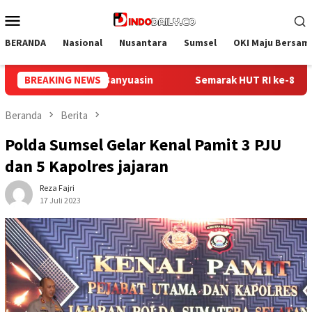
Loncat
Menu
ke
Mobile
konten
BERANDA
Nasional
Nusantara
Sumsel
OKI Maju Bersam
HUT RI ke-81, Lapas Perempuan Palembang Gelar Cek Kesehatan 
BREAKING NEWS
Beranda
Berita
Polda Sumsel Gelar Kenal Pamit 3 PJU
dan 5 Kapolres jajaran
Reza Fajri
17 Juli 2023