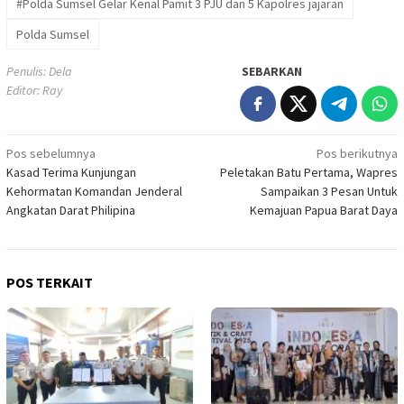
#Polda Sumsel Gelar Kenal Pamit 3 PJU dan 5 Kapolres jajaran
Polda Sumsel
Penulis: Dela
SEBARKAN
Editor: Ray
Navigasi
Pos sebelumnya
Pos berikutnya
Kasad Terima Kunjungan
Peletakan Batu Pertama, Wapres
pos
Kehormatan Komandan Jenderal
Sampaikan 3 Pesan Untuk
Angkatan Darat Philipina
Kemajuan Papua Barat Daya
POS TERKAIT