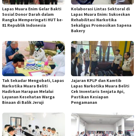
Lapas Muara Enim Gelar Bakti
Kolaborasi Lintas Sektoral di
Sosial Donor Darah dalam
Lapas Muara Enim: Sukseskan
Rangka Memperingati HUT ke-
Rehabilitasi Narkotika
81 Republik Indonesia
Sekaligus Promosikan Sapena
Bakery
Tak Sekadar Mengobati, Lapas
Jajaran KPLP dan Kamtib
Narkotika Muara Beliti
Lapas Narkotika Muara Beliti
Hadirkan Harapan Melalui
Cek Inventaris Senjata Api,
Layanan Kesehatan Warga
Pastikan Kesiapan
Binaan di Balik Jeruji
Pengamanan