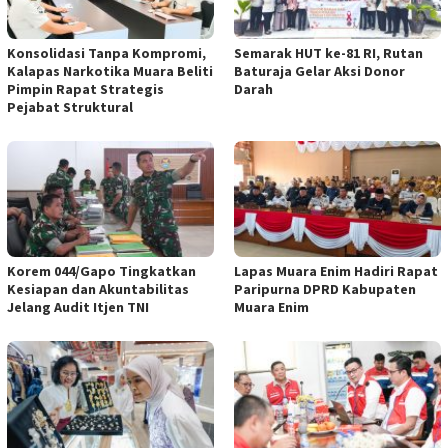
Konsolidasi Tanpa Kompromi,
Semarak HUT ke-81 RI, Rutan
Kalapas Narkotika Muara Beliti
Baturaja Gelar Aksi Donor
Pimpin Rapat Strategis
Darah
Pejabat Struktural
Korem 044/Gapo Tingkatkan
Lapas Muara Enim Hadiri Rapat
Kesiapan dan Akuntabilitas
Paripurna DPRD Kabupaten
Jelang Audit Itjen TNI
Muara Enim