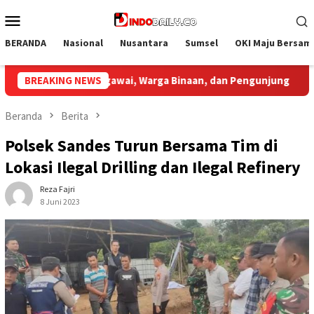
Loncat
Menu
ke
Mobile
konten
BERANDA
Nasional
Nusantara
Sumsel
OKI Maju Bersam
gunjung
BREAKING NEWS
Bupati Muba Sambut Aspirasi Santun Gabungan 
Beranda
Berita
Polsek Sandes Turun Bersama Tim di
Lokasi Ilegal Drilling dan Ilegal Refinery
Reza Fajri
8 Juni 2023