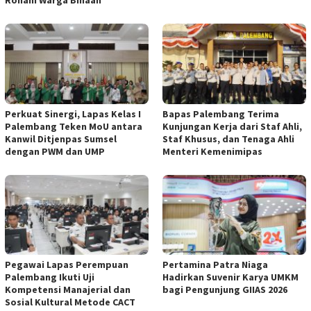
Perkuat Sinergi, Lapas Kelas I
Bapas Palembang Terima
Palembang Teken MoU antara
Kunjungan Kerja dari Staf Ahli,
Kanwil Ditjenpas Sumsel
Staf Khusus, dan Tenaga Ahli
dengan PWM dan UMP
Menteri Kemenimipas
Pegawai Lapas Perempuan
Pertamina Patra Niaga
Palembang Ikuti Uji
Hadirkan Suvenir Karya UMKM
Kompetensi Manajerial dan
bagi Pengunjung GIIAS 2026
Sosial Kultural Metode CACT