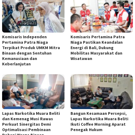
Komisaris Independen
Komisaris Pertamina Patra
Pertamina Patra Niaga
Niaga Pastikan Keandalan
Terpikat Produk UMKM Mitra
Energi di Bali, Dukung
Binaan dengan Sentuhan
Mobilitas Masyarakat dan
Kemanusiaan dan
Wisatawan
Keberlanjutan
Lapas Narkotika Muara Beliti
Bangun Kesamaan Persepsi,
dan Kemenag Musi Rawas
Lapas Narkotika Muara Beliti
Perkuat Sinergitas Demi
Ikuti Coffee Morning Aparat
Optimalisasi Pembinaan
Penegak Hukum
Rohani Warga Binaan