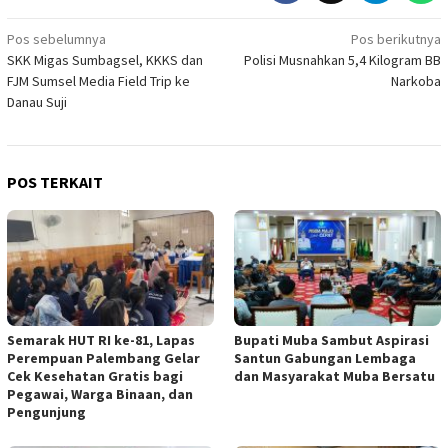
Navigasi
Pos sebelumnya
Pos berikutnya
SKK Migas Sumbagsel, KKKS dan
Polisi Musnahkan 5,4 Kilogram BB
pos
FJM Sumsel Media Field Trip ke
Narkoba
Danau Suji
POS TERKAIT
Semarak HUT RI ke-81, Lapas
Bupati Muba Sambut Aspirasi
Perempuan Palembang Gelar
Santun Gabungan Lembaga
Cek Kesehatan Gratis bagi
dan Masyarakat Muba Bersatu
Pegawai, Warga Binaan, dan
Pengunjung