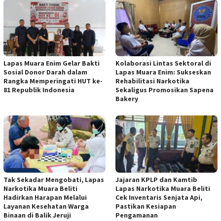
Lapas Muara Enim Gelar Bakti
Kolaborasi Lintas Sektoral di
Sosial Donor Darah dalam
Lapas Muara Enim: Sukseskan
Rangka Memperingati HUT ke-
Rehabilitasi Narkotika
81 Republik Indonesia
Sekaligus Promosikan Sapena
Bakery
Tak Sekadar Mengobati, Lapas
Jajaran KPLP dan Kamtib
Narkotika Muara Beliti
Lapas Narkotika Muara Beliti
Hadirkan Harapan Melalui
Cek Inventaris Senjata Api,
Layanan Kesehatan Warga
Pastikan Kesiapan
Binaan di Balik Jeruji
Pengamanan