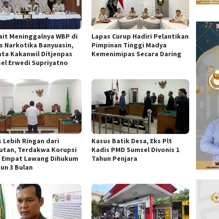
ait Meninggalnya WBP di
Lapas Curup Hadiri Pelantikan
s Narkotika Banyuasin,
Pimpinan Tinggi Madya
Kata Kakanwil Ditjenpas
Kemenimipas Secara Daring
el Erwedi Supriyatno
s Lebih Ringan dari
Kasus Batik Desa, Eks Plt
utan, Terdakwa Korupsi
Kadis PMD Sumsel Divonis 1
 Empat Lawang Dihukum
Tahun Penjara
hun 3 Bulan