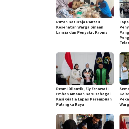
Rutan Baturaja Pantau
Lapa
Kesehatan Warga Binaan
Peny
Lansia dan Penyakit Kronis
Pang
Peng
Tela
Resmi Dilantik, Ely Ernawati
Sema
Emban Amanah Baru sebagai
Kela
Kasi Giatja Lapas Perempuan
Peka
Palangka Raya
Warg