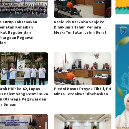
s Curup Laksanakan
Residivis Narkoba Sanjoko
ematan Kenaikan
Dihukum 7 Tahun Penjara
kat Reguler dan
Meski Tuntutan Lebih Berat
hargaan Pegawai
dan
rak HBP ke-62, Lapas
Pledoi Kasus Proyek Fiktif, PH
s I Palembang Resmi Buka
Minta Terdakwa Dibebaskan
n Olahraga Pegawai dan
a Binaan