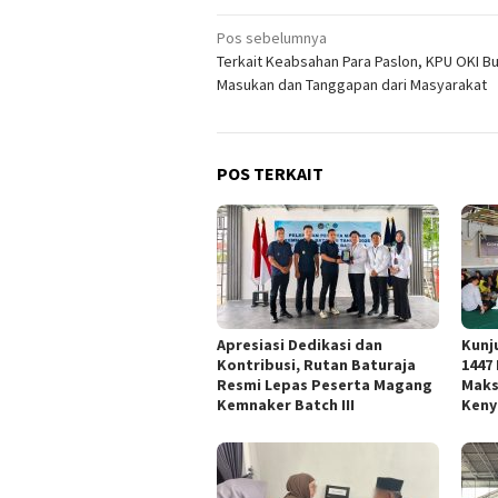
Navigasi
Pos sebelumnya
Terkait Keabsahan Para Paslon, KPU OKI B
pos
Masukan dan Tanggapan dari Masyarakat
POS TERKAIT
Apresiasi Dedikasi dan
Kunj
Kontribusi, Rutan Baturaja
1447
Resmi Lepas Peserta Magang
Maks
Kemnaker Batch III
Keny