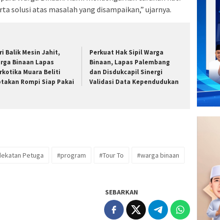
a solusi atas masalah yang disampaikan,” ujarnya.
ri Balik Mesin Jahit,
Perkuat Hak Sipil Warga
rga Binaan Lapas
Binaan, Lapas Palembang
rkotika Muara Beliti
dan Disdukcapil Sinergi
ptakan Rompi Siap Pakai
Validasi Data Kependudukan
dekatan Petuga
#program
#Tour To
#warga binaan
SEBARKAN