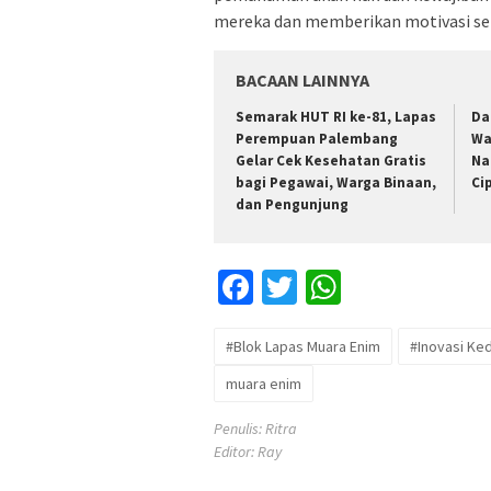
mereka dan memberikan motivasi sert
BACAAN LAINNYA
Semarak HUT RI ke-81, Lapas
Da
Perempuan Palembang
Wa
Gelar Cek Kesehatan Gratis
Na
bagi Pegawai, Warga Binaan,
Ci
dan Pengunjung
Facebook
Twitter
WhatsApp
#Blok Lapas Muara Enim
#Inovasi Ke
muara enim
Penulis: Ritra
Editor: Ray