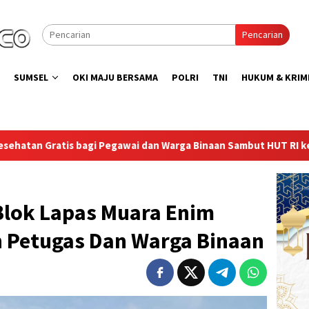
Pencarian
SUMSEL
OKI MAJU BERSAMA
POLRI
TNI
HUKUM & KRIM
an Warga Binaan Sambut HUT RI ke-81
Lapas Sekayu Gand
Blok Lapas Muara Enim
n Petugas Dan Warga Binaan