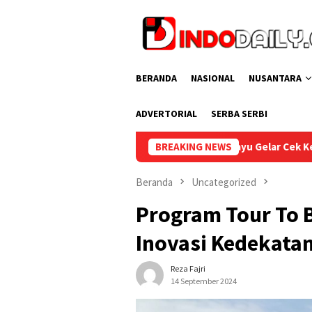
Loncat
ke
konten
BERANDA
NASIONAL
NUSANTARA
ADVERTORIAL
SERBA SERBI
Lapas Sekayu Gelar Cek Kesehatan Gratis bagi Pegawai d
BREAKING NEWS
Beranda
Uncategorized
Program Tour To 
Inovasi Kedekata
Reza Fajri
14 September 2024