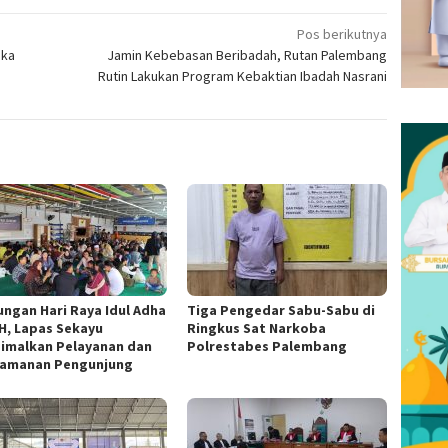
Pos berikutnya
uka
Jamin Kebebasan Beribadah, Rutan Palembang
Rutin Lakukan Program Kebaktian Ibadah Nasrani
ungan Hari Raya Idul Adha
Tiga Pengedar Sabu-Sabu di
 H, Lapas Sekayu
Ringkus Sat Narkoba
imalkan Pelayanan dan
Polrestabes Palembang
amanan Pengunjung