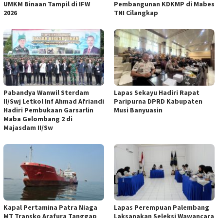
UMKM Binaan Tampil di IFW
Pembangunan KDKMP di Mabes
2026
TNI Cilangkap
Pabandya Wanwil Sterdam
Lapas Sekayu Hadiri Rapat
II/Swj Letkol Inf Ahmad Afriandi
Paripurna DPRD Kabupaten
Hadiri Pembukaan Garsarlin
Musi Banyuasin
Maba Gelombang 2 di
Majasdam II/Sw
Kapal Pertamina Patra Niaga
Lapas Perempuan Palembang
MT Transko Arafura Tanggap
Laksanakan Seleksi Wawancara