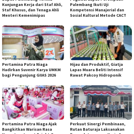
Kunjungan Kerja dari Staf Ahli,
Palembang Ikuti Uji
Staf Khusus, dan Tenaga Ahli
Kompetensi Manajerial dan
Menteri Kemenimipas
Sosial Kultural Metode CACT
Pertamina Patra Niaga
Hijau dan Produktif, Giatja
Hadirkan Suvenir Karya UMKM
Lapas Muara Beliti Intensif
bagi Pengunjung GIIAS 2026
Rawat Pakcoy Hidroponik
Pertamina Patra Niaga Ajak
Perkuat Sinergi Pembinaan,
Bangkitkan Warisan Rasa
Rutan Baturaja Laksanakan