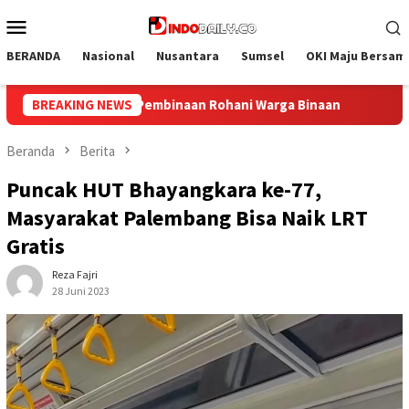
Loncat
Menu
ke
Mobile
konten
BERANDA
Nasional
Nusantara
Sumsel
OKI Maju Bersam
ga Binaan
BREAKING NEWS
Bangun Kesamaan Persepsi, Lapas Narkotika Mu
Beranda
Berita
Puncak HUT Bhayangkara ke-77,
Masyarakat Palembang Bisa Naik LRT
Gratis
Reza Fajri
28 Juni 2023