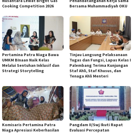
Nusantara Lewat Bright Gas
Penandatanganan Kerja Sama
Cooking Competition 2026
Bersama Muhammadiyah OKU
Pertamina Patra Niaga Bawa
Tinjau Langsung Pelaksanaan
UMKM BInaan Naik Kelas
Tugas dan Fungsi, Lapas Kelas I
Melalui Sentuhan Inklusif dan
Palembang Terima Kunjungan
Strategi Storytelling
Staf Ahli, Staf Khusus, dan
Tenaga Ahli Menteri
Komisaris Pertamina Patra
Pangdam II/Swj Ikuti Rapat
Niaga Apresiasi Keberhasilan
Evaluasi Percepatan