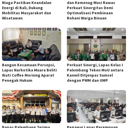
Niaga Pastikan Keandalan
dan Kemenag Musi Rawas
Energi di Bali, Dukung
Perkuat Sinergitas Demi
Mobilitas Masyarakat dan
Optimalisasi Pembinaan
Wisatawan
Rohani Warga Binaan
Bangun Kesamaan Persepsi,
Perkuat Sinergi, Lapas Kelas I
Lapas Narkotika Muara Beliti
Palembang Teken MoU antara
Ikuti Coffee Morning Aparat
Kanwil Ditjenpas Sumsel
Penegak Hukum
dengan PWM dan UMP
Bapas Palembang Terima
Pegawai Lapas Perempuan