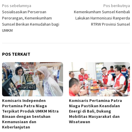
Navigasi
Pos sebelumnya
Pos berikutnya
Sosialisasikan Perseroan
Kemenkumham Sumsel Kembali
pos
Perorangan, Kemenkumham
Lakukan Harmonisasi Ranperda
Sumsel Berikan Kemudahan bagi
RTRW Provinsi Sumsel
UMKM
POS TERKAIT
Komisaris Independen
Komisaris Pertamina Patra
Pertamina Patra Niaga
Niaga Pastikan Keandalan
Terpikat Produk UMKM Mitra
Energi di Bali, Dukung
Binaan dengan Sentuhan
Mobilitas Masyarakat dan
Kemanusiaan dan
Wisatawan
Keberlanjutan