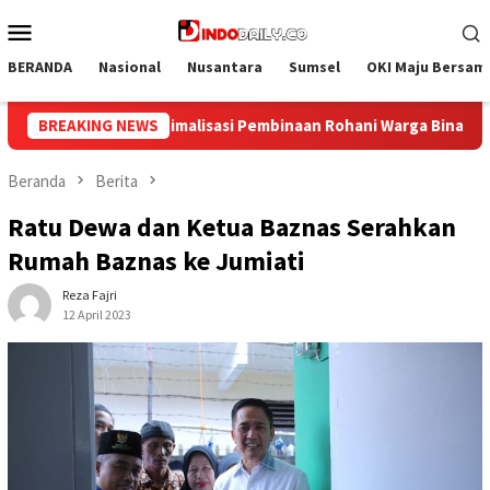
Loncat
Menu
ke
Mobile
konten
BERANDA
Nasional
Nusantara
Sumsel
OKI Maju Bersam
 Warga Binaan
BREAKING NEWS
Bangun Kesamaan Persepsi, Lapas Narkotik
Beranda
Berita
Ratu Dewa dan Ketua Baznas Serahkan
Rumah Baznas ke Jumiati
Reza Fajri
12 April 2023