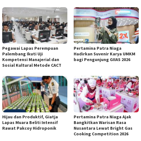
Pegawai Lapas Perempuan
Pertamina Patra Niaga
Palembang Ikuti Uji
Hadirkan Suvenir Karya UMKM
Kompetensi Manajerial dan
bagi Pengunjung GIIAS 2026
Sosial Kultural Metode CACT
Hijau dan Produktif, Giatja
Pertamina Patra Niaga Ajak
Lapas Muara Beliti Intensif
Bangkitkan Warisan Rasa
Rawat Pakcoy Hidroponik
Nusantara Lewat Bright Gas
Cooking Competition 2026