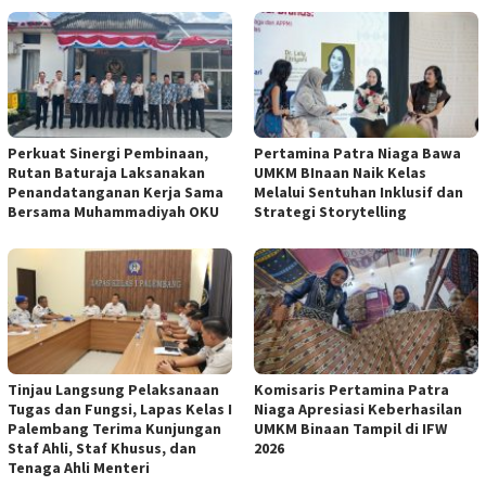
Perkuat Sinergi Pembinaan,
Pertamina Patra Niaga Bawa
Rutan Baturaja Laksanakan
UMKM BInaan Naik Kelas
Penandatanganan Kerja Sama
Melalui Sentuhan Inklusif dan
Bersama Muhammadiyah OKU
Strategi Storytelling
Tinjau Langsung Pelaksanaan
Komisaris Pertamina Patra
Tugas dan Fungsi, Lapas Kelas I
Niaga Apresiasi Keberhasilan
Palembang Terima Kunjungan
UMKM Binaan Tampil di IFW
Staf Ahli, Staf Khusus, dan
2026
Tenaga Ahli Menteri