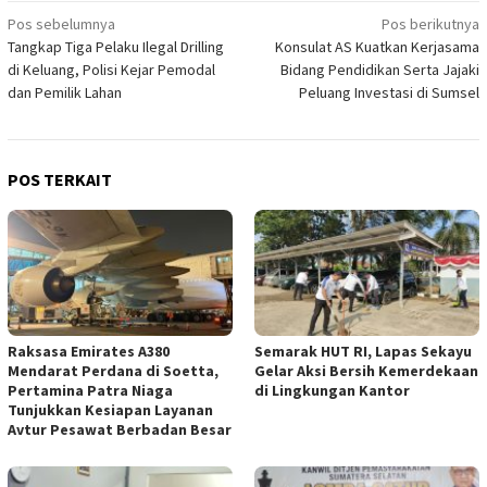
Navigasi
Pos sebelumnya
Pos berikutnya
Tangkap Tiga Pelaku Ilegal Drilling
Konsulat AS Kuatkan Kerjasama
pos
di Keluang, Polisi Kejar Pemodal
Bidang Pendidikan Serta Jajaki
dan Pemilik Lahan
Peluang Investasi di Sumsel
POS TERKAIT
Raksasa Emirates A380
Semarak HUT RI, Lapas Sekayu
Mendarat Perdana di Soetta,
Gelar Aksi Bersih Kemerdekaan
Pertamina Patra Niaga
di Lingkungan Kantor
Tunjukkan Kesiapan Layanan
Avtur Pesawat Berbadan Besar