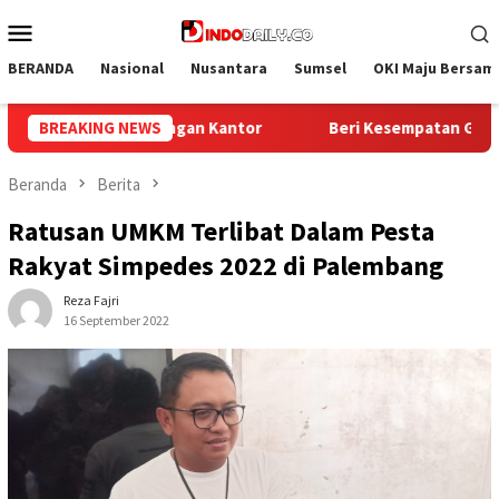
Loncat
Menu
ke
Mobile
konten
BERANDA
Nasional
Nusantara
Sumsel
OKI Maju Bersam
BREAKING NEWS
Beri Kesempatan Generasi Muda, Bapas Palembang Teri
Beranda
Berita
Ratusan UMKM Terlibat Dalam Pesta
Rakyat Simpedes 2022 di Palembang
Reza Fajri
16 September 2022