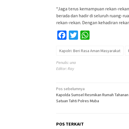
“Jaga terus kemampuan rekan-rekan,
berada dan hadir di seluruh ruang-
rekan-rekan. Dengan kehadiran rekan-
Facebook
Twitter
WhatsApp
Kapolri: Beri Rasa Aman Masyarakat
Penulis: una
Editor: Ray
Navigasi
Pos sebelumnya
Kapolda Sumsel Resmikan Rumah Tahanan
pos
Satuan Tahti Polres Muba
POS TERKAIT