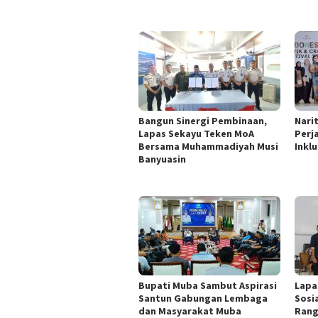
Bangun Sinergi Pembinaan,
Nari
Lapas Sekayu Teken MoA
Perj
Bersama Muhammadiyah Musi
Inklu
Banyuasin
Bupati Muba Sambut Aspirasi
Lapa
Santun Gabungan Lembaga
Sosi
dan Masyarakat Muba
Rang