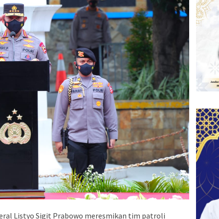
eral Listyo Sigit Prabowo meresmikan tim patroli