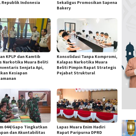
1 Republik Indonesia
Sekaligus Promosikan Sapena
Bakery
ran KPLP dan Kamtib
Konsolidasi Tanpa Kompromi,
s Narkotika Muara Beliti
Kalapas Narkotika Muara
nventaris Senjata Api,
Beliti Pimpin Rapat Strategis
ikan Kesiapan
Pejabat Struktural
gamanan
m 044/Gapo Tingkatkan
Lapas Muara Enim Hadiri
apan dan Akuntabilitas
Rapat Paripurna DPRD