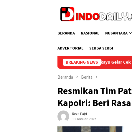
Loncat
ke
konten
BERANDA
NASIONAL
NUSANTARA
ADVERTORIAL
SERBA SERBI
Lapas Sekayu Gelar Cek Kesehatan Gratis bagi Peg
BREAKING NEWS
Beranda
Berita
Resmikan Tim Patro
Kapolri: Beri Ra
Reza Fajri
13 Januari 2022