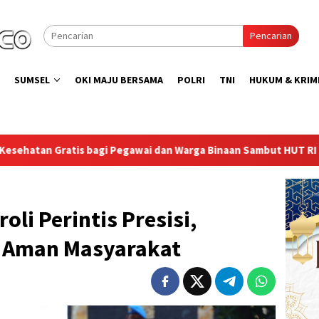
Pencarian
SUMSEL
OKI MAJU BERSAMA
POLRI
TNI
HUKUM & KRIM
awai dan Warga Binaan Sambut HUT RI ke-81
Lapas Sekayu
li Perintis Presisi,
sa Aman Masyarakat