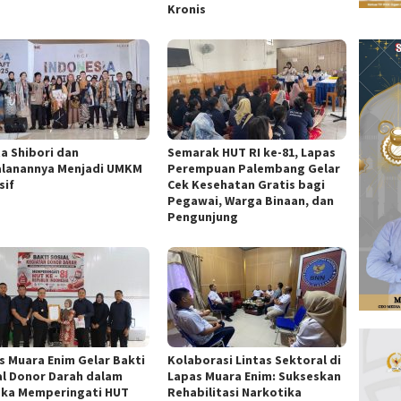
Kronis
ta Shibori dan
Semarak HUT RI ke-81, Lapas
alanannya Menjadi UMKM
Perempuan Palembang Gelar
sif
Cek Kesehatan Gratis bagi
Pegawai, Warga Binaan, dan
Pengunjung
s Muara Enim Gelar Bakti
Kolaborasi Lintas Sektoral di
al Donor Darah dalam
Lapas Muara Enim: Sukseskan
ka Memperingati HUT
Rehabilitasi Narkotika