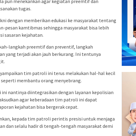
Ia pun menekankan agar kegiatan preemtif dan
sanakan tugas.
akni dengan memberikan edukasi ke masyarakat tentang
an-pesan kamtibmas sehingga masyarakat bisa lebih
si sasaran kejahatan.
kah-langkah preemtif dan preventif, langkah
n yang terjadi akan jauh berkurang. Ini tentunya
it.
ampaikan tim patroli ini terus melakukan hal-hal kecil
t seperti membantu orang menyebrang.
i ini nantinya diintegrasikan dengan layanan kepolisian
aksudkan agar keberadaan tim patroli ini dapat
aporan kejahatan bisa bergerak cepat.
kan, kepada tim patroli perintis presisi untuk menjaga
n dan selalu hadir di tengah-tengah masyarakat demi