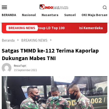
Loncat
Menu
ke
Mobile
konten
BERANDA
Nasional
Nusantara
Sumsel
OKI Maju Bersam
BREAKING NEWS
Isi Kemerdekaan dengan Kepedulian, Lapas Sekayu Berba
Beranda
BREAKING NEWS
Satgas TMMD ke-112 Terima Kaporlap
Dukungan Mabes TNI
Reza Fajri
15 September 2021