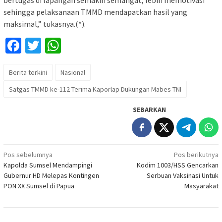
bertugas di lapangan semakin semangat, lebih memotivasi
sehingga pelaksanaan TMMD mendapatkan hasil yang
maksimal,” tukasnya.(*).
Facebook
Twitter
WhatsApp
Berita terkini
Nasional
Satgas TMMD ke-112 Terima Kaporlap Dukungan Mabes TNI
SEBARKAN
Navigasi
Pos sebelumnya
Pos berikutnya
Kapolda Sumsel Mendampingi
Kodim 1003/HSS Gencarkan
pos
Gubernur HD Melepas Kontingen
Serbuan Vaksinasi Untuk
PON XX Sumsel di Papua
Masyarakat